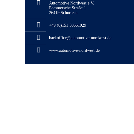
Automotive Nordwest e.V.
Pommersche Straße 1
26419 Schortens
+49 (0)151 50661929
backoffice@automotive-nordwest.de
www.automotive-nordwest.de