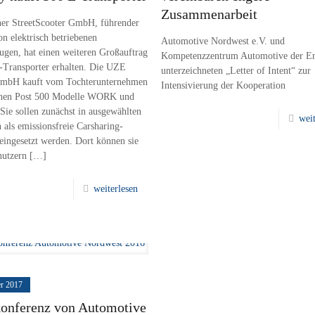
Zusammenarbeit
er StreetScooter GmbH, führender
n elektrisch betriebenen
Automotive Nordwest e.V. und
ugen, hat einen weiteren Großauftrag
Kompetenzzentrum Automotive der E
E-Transporter erhalten. Die UZE
unterzeichneten „Letter of Intent“ zur
GmbH kauft vom Tochterunternehmen
Intensivierung der Kooperation
chen Post 500 Modelle WORK und
e sollen zunächst in ausgewählten
weit
 als emissionsfreie Carsharing-
eingesetzt werden. Dort können sie
nutzern
[…]
weiterlesen
er 2017
onferenz von Automotive