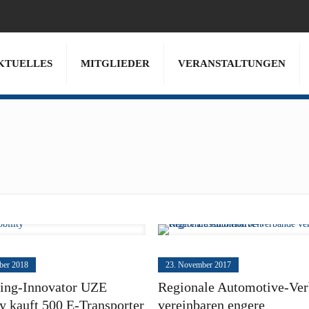
KTUELLES
MITGLIEDER
VERANSTALTUNGEN
ber 2018
23. November 2017
ring-Innovator UZE
Regionale Automotive-Ve
y kauft 500 E-Transporter
vereinbaren engere