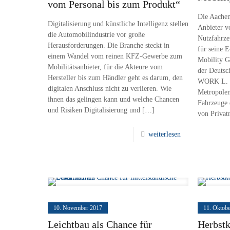
vom Personal bis zum Produkt“
Die Aachen
Digitalisierung und künstliche Intelligenz stellen
Anbieter vo
die Automobilindustrie vor große
Nutzfahrze
Herausforderungen. Die Branche steckt in
für seine 
einem Wandel vom reinen KFZ-Gewerbe zum
Mobility 
Mobilitätsanbieter, für die Akteure vom
der Deuts
Hersteller bis zum Händler geht es darum, den
WORK L. Si
digitalen Anschluss nicht zu verlieren. Wie
Metropolen
ihnen das gelingen kann und welche Chancen
Fahrzeuge 
und Risiken Digitalisierung und
[…]
von Privat
weiterlesen
10. November 2017
11. Oktob
Leichtbau als Chance für
Herbstk