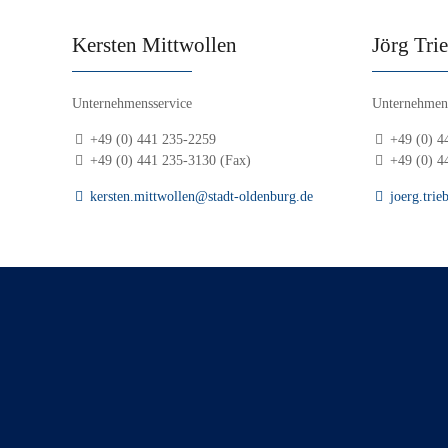
Kersten Mittwollen
Jörg Tri
Unternehmensservice
Unternehmens
+49 (0) 441 235-2259
+49 (0) 4
+49 (0) 441 235-3130 (Fax)
+49 (0) 4
kersten.mittwollen@stadt-oldenburg.de
joerg.trie