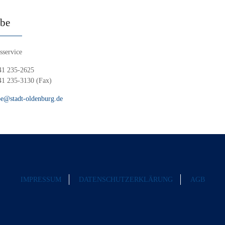
ebe
service
41 235-2625
41 235-3130 (Fax)
be@stadt-oldenburg.de
IMPRESSUM
DATENSCHUTZERKLÄRUNG
AGB