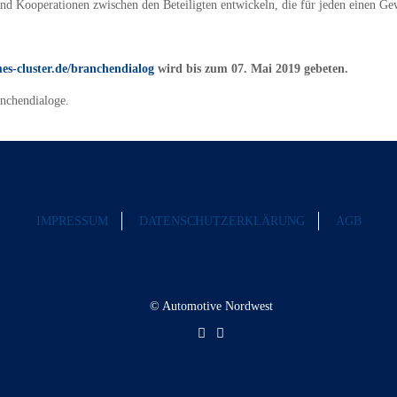
nd Kooperationen zwischen den Beteiligten entwickeln, die für jeden einen Gew
s-cluster.de/branchendialog
wird bis zum 07. Mai 2019 gebeten.
nchendialoge.
IMPRESSUM
DATENSCHUTZERKLÄRUNG
AGB
© Automotive Nordwest