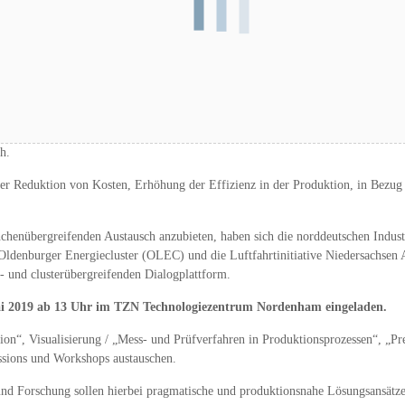
tbauweise ist ein Thema, das verschiedene Branchen gleichermaßen betrifft. Da
h.
der Reduktion von Kosten, Erhöhung der Effizienz in der Produktion, in Bezug 
enübergreifenden Austausch anzubieten, haben sich die norddeutschen Industr
denburger Energiecluster (OLEC) und die Luftfahrtinitiative Niedersachsen
 und clusterübergreifenden Dialogplattform.
 Mai 2019 ab 13 Uhr im TZN Technologiezentrum Nordenham eingeladen.
n“, Visualisierung / „Mess- und Prüfverfahren in Produktionsprozessen“, „Pre
ssions und Workshops austauschen.
nd Forschung sollen hierbei pragmatische und produktionsnahe Lösungsansätze