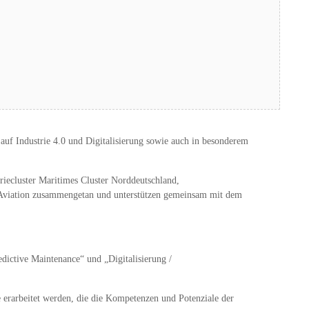
zu gehören zum Beispiel die Luftfahrtindustrie, die Maritime
auf Industrie 4.0 und Digitalisierung sowie auch in besonderem
iecluster Maritimes Cluster Norddeutschland,
 Aviation zusammengetan und unterstützen gemeinsam mit dem
dictive Maintenance“ und „Digitalisierung /
 erarbeitet werden, die die Kompetenzen und Potenziale der