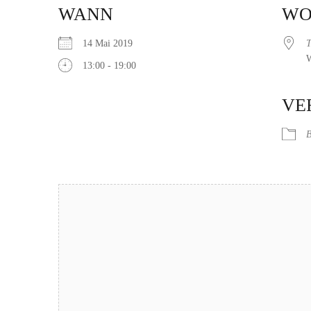
WANN
W
14 Mai 2019
T
W
13:00 - 19:00
ICS herunterladen
Google Kalender
iCalendar
Office 365
Outlook Live
VE
B