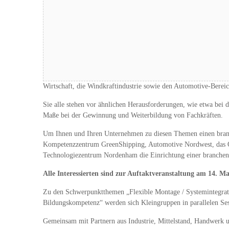
Flexible und effiziente Produktion von Großstrukturen in Leich
Wirtschaft, die Windkraftindustrie sowie den Automotive-Bereic
Sie alle stehen vor ähnlichen Herausforderungen, wie etwa bei 
Maße bei der Gewinnung und Weiterbildung von Fachkräften.
Um Ihnen und Ihren Unternehmen zu diesen Themen einen branch
Kompetenzzentrum GreenShipping, Automotive Nordwest, das Ol
Technologiezentrum Nordenham die Einrichtung einer branchen-
Alle Interessierten sind zur Auftaktveranstaltung am 14.
Zu den Schwerpunktthemen „Flexible Montage / Systemintegratio
Bildungskompetenz“ werden sich Kleingruppen in parallelen Se
Gemeinsam mit Partnern aus Industrie, Mittelstand, Handwerk u