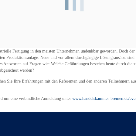
et werden. Es wird erwartet, dass noch mehr Unternehmen, auch aus dem Mittel
ustrielle Fertigung in den meisten Unternehmen undenkbar geworden. Doch der t
ten Produktionsanlage. Neue und vor allem durchgängige Lösungsansätze sind a
 es Antworten auf Fragen wie: Welche Gefährdungen bestehen heute durch die
 abgesichert werden?
schen Sie Ihre Erfahrungen mit den Referenten und den anderen Teilnehmern au
ird um eine verbindliche Anmeldung unter
www.handelskammer-bremen.de/eve