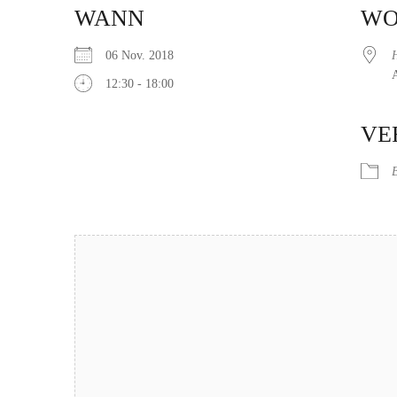
WANN
W
06 Nov. 2018
12:30 - 18:00
ICS herunterladen
Google Kalender
iCalendar
Office 365
Outlook Live
VE
B