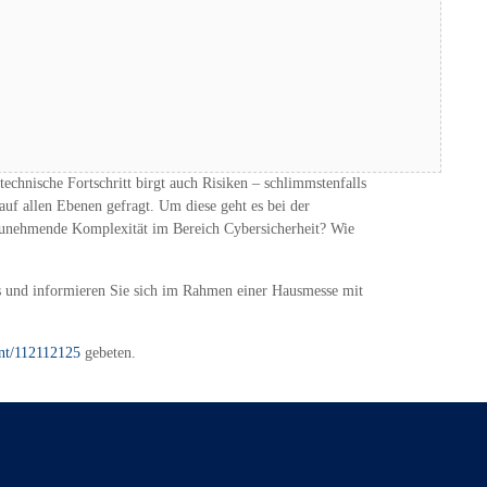
stand, betroffen sein werden. Denn ohne Informationstechnik
echnische Fortschritt birgt auch Risiken – schlimmstenfalls
uf allen Ebenen gefragt. Um diese geht es bei der
 zunehmende Komplexität im Bereich Cybersicherheit? Wie
s und informieren Sie sich im Rahmen einer Hausmesse mit
nt/112112125
gebeten.