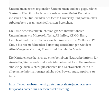
Auf dem Campus der Jacobs University zeigen sich weltweite
Unternehmen neben regionalen Unternehmen und neu gegründeten
Start-ups. Die jährliche Jacobs Karrieremesse fördert Kontakte
zwischen den Studierenden der Jacobs University und potenziellen
Arbeitgebern aus unterschiedlichsten Bereichen.
Die Liste der Aussteller reicht von großen internationalen
Unternehmen wie Microsoft, Tesla, AB InBev, KPMG, Barry
Callebaut und Roche über regionale Firmen wie die Molkerei DMK
Group bis hin zu führenden Forschungseinrichtungen wie dem
Alfred-Wegener-Institut, Marum und Fraunhofer Mevis.
Die Karrieremesse hat sich zu einer beliebten Netzwerkplattform für
Aussteller, Studierende und viele Alumni entwickelt. Unternehmen
sind eingeladen, sich zu präsentieren und Nachwuchstalente für
allgemeine Informationsgespräche oder Bewerbungsgespräche zu
treffen.
https://www.jacobs-university.de/young-talents/jacobs-career-
fair/jacobs-career-fair-nachwuchsrekrutierung