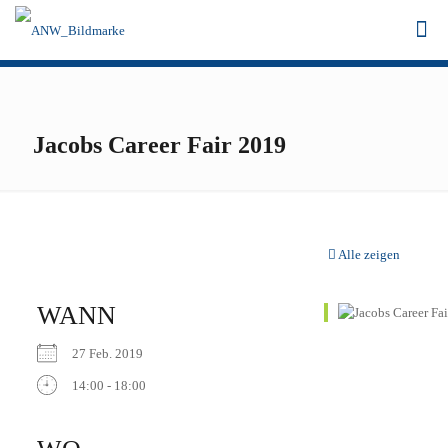
Jacobs Career Fair 2019
Alle zeigen
WANN
27 Feb. 2019
14:00 - 18:00
ICS herunterladen
Google Kalender
iCalendar
Office 365
Outlook Live