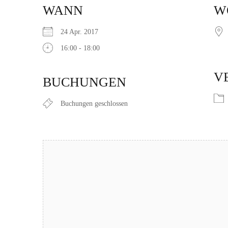
WANN
W
24 Apr. 2017
16:00 - 18:00
ICS herunterladen
Google Kalender
iCalendar
Office 365
Outlook Live
V
BUCHUNGEN
Buchungen geschlossen