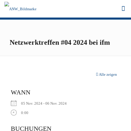
Netzwerktreffen #04 2024 bei ifm
Alle zeigen
WANN
05 Nov. 2024 - 06 Nov. 2024
0:00
ICS herunterladen
Google Kalender
iCalendar
Office 365
Outlook Live
BUCHUNGEN