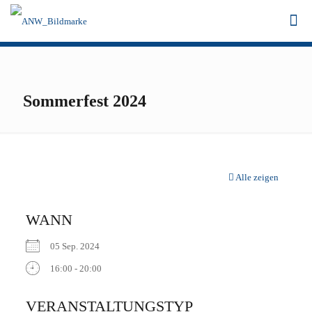
Sommerfest 2024
Alle zeigen
WANN
05 Sep. 2024
16:00 - 20:00
ICS herunterladen
Google Kalender
iCalendar
Office 365
Outlook Live
VERANSTALTUNGSTYP