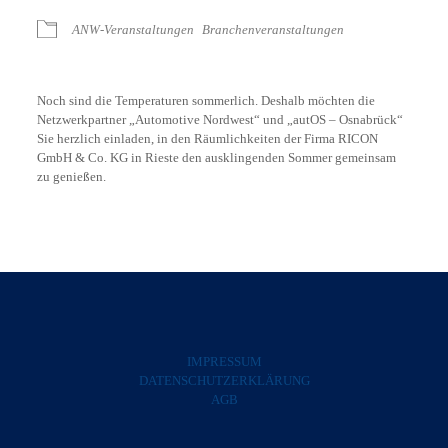
ANW-Veranstaltungen
Branchenveranstaltungen
Noch sind die Temperaturen sommerlich. Deshalb möchten die
Netzwerkpartner „Automotive Nordwest“ und „autOS – Osnabrück“
Sie herzlich einladen, in den Räumlichkeiten der Firma RICON
GmbH & Co. KG in Rieste den ausklingenden Sommer gemeinsam
zu genießen.
IMPRESSUM
DATENSCHUTZERKLÄRUNG
AGB