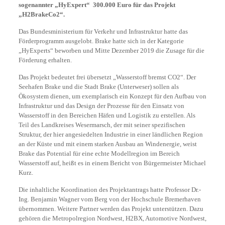
sogenannter „HyExpert“ 300.000 Euro für das Projekt
„H2BrakeCo2“.
Das Bundesministerium für Verkehr und Infrastruktur hatte das
Förderprogramm ausgelobt. Brake hatte sich in der Kategorie
„HyExperts“ beworben und Mitte Dezember 2019 die Zusage für die
Förderung erhalten.
Das Projekt bedeutet frei übersetzt „Wasserstoff bremst CO2“. Der
Seehafen Brake und die Stadt Brake (Unterweser) sollen als
Ökosystem dienen, um exemplarisch ein Konzept für den Aufbau von
Infrastruktur und das Design der Prozesse für den Einsatz von
Wasserstoff in den Bereichen Häfen und Logistik zu erstellen. Als
Teil des Landkreises Wesermarsch, der mit seiner spezifischen
Struktur, der hier angesiedelten Industrie in einer ländlichen Region
an der Küste und mit einem starken Ausbau an Windenergie, weist
Brake das Potential für eine echte Modellregion im Bereich
Wasserstoff auf, heißt es in einem Bericht von Bürgermeister Michael
Kurz.
Die inhaltliche Koordination des Projektantrags hatte Professor Dr.-
Ing. Benjamin Wagner vom Berg von der Hochschule Bremerhaven
übernommen. Weitere Partner werden das Projekt unterstützen. Dazu
gehören die Metropolregion Nordwest, H2BX, Automotive Nordwest,