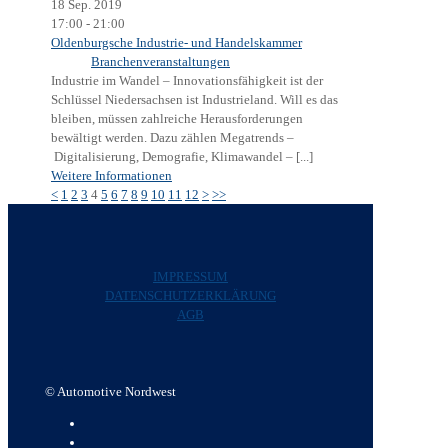
18 Sep. 2019
17:00 - 21:00
Oldenburgsche Industrie- und Handelskammer
Branchenveranstaltungen
Industrie im Wandel – Innovationsfähigkeit ist der
Schlüssel Niedersachsen ist Industrieland. Will es das
bleiben, müssen zahlreiche Herausforderungen
bewältigt werden. Dazu zählen Megatrends –
Digitalisierung, Demografie, Klimawandel – [...]
Weitere Informationen
<
1
2
3
4
5
6
7
8
9
10
11
12
>
>>
IMPRESSUM
DATENSCHUTZERKLÄRUNG
AGB
© Automotive Nordwest