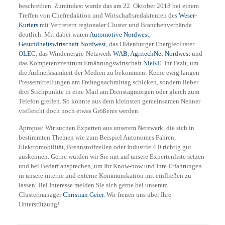
beschreiben. Zumindest wurde das am 22. Oktober 2018 bei einem
Treffen von Chefredaktion und Wirtschaftsredakteuren des
Weser-
Kuriers
mit Vertretern regionaler Cluster und Branchenverbände
deutlich. Mit dabei waren
Automotive Nordwest
,
Gesundheitswirtschaft Nordwest
, das Oldenburger Energiecluster
OLEC
, das Windenergie-Netzwerk
WAB
,
AgritechNet Nordwest
und
das Kompetenzzentrum Ernährungswirtschaft
NieKE
. Ihr Fazit, um
die Aufmerksamkeit der Medien zu bekommen: Keine ewig langen
Pressemitteilungen am Freitagnachmittag schicken, sondern lieber
drei Stichpunkte in eine Mail am Dienstagmorgen oder gleich zum
Telefon greifen. So könnte aus dem kleinsten gemeinsamen Nenner
vielleicht doch noch etwas Größeres werden.
Apropos: Wir suchen Experten aus unserem Netzwerk, die sich in
bestimmten Themen wie zum Beispiel Autonomes Fahren,
Elektromobilität, Brennstoffzellen oder Industrie 4.0 richtig gut
auskennen. Gerne würden wir Sie mit auf unsere Expertenliste setzen
und bei Bedarf ansprechen, um Ihr Know-how und Ihre Erfahrungen
in unsere interne und externe Kommunikation mit einfließen zu
lassen. Bei Interesse melden Sie sich gerne bei unserem
Clustermanager
Christian Geier
. Wir freuen uns über Ihre
Unterstützung!