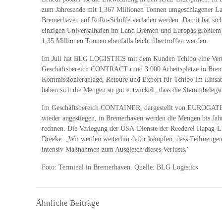
zum Jahresende mit 1,367 Millionen Tonnen umgeschlagener Lad
Bremerhaven auf RoRo-Schiffe verladen werden. Damit hat sich
einzigen Universalhafen im Land Bremen und Europas größtem T
1,35 Millionen Tonnen ebenfalls leicht übertroffen werden.
Im Juli hat BLG LOGISTICS mit dem Kunden Tchibo eine Vertr
Geschäftsbereich CONTRACT rund 3.000 Arbeitsplätze in Bremen 
Kommissionieranlage, Retoure und Export für Tchibo im Einsatz
haben sich die Mengen so gut entwickelt, dass die Stammbelegsc
Im Geschäftsbereich CONTAINER, dargestellt von EUROGATE, ha
wieder angestiegen, in Bremerhaven werden die Mengen bis Jahr
rechnen. Die Verlegung der USA-Dienste der Reederei Hapag-Ll
Dreeke: „Wir werden weiterhin dafür kämpfen, dass Teilmengen
intensiv Maßnahmen zum Ausgleich dieses Verlusts.“
Foto: Terminal in Bremerhaven. Quelle: BLG Logistics
Ähnliche Beiträge