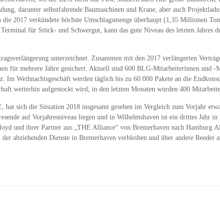
ung, darunter selbstfahrende Baumaschinen und Krane, aber auch Projektladu
 die 2017 verkündete höchste Umschlagsmenge überhaupt (1,35 Millionen Tonn
erminal für Stück- und Schwergut, kann das gute Niveau des letzten Jahres d
agsverlängerung unterzeichnet. Zusammen mit den 2017 verlängerten Verträg
für mehrere Jahre gesichert. Aktuell sind 600 BLG-Mitarbeiterinnen und -Mit
. Im Weihnachtsgeschäft werden täglich bis zu 60.000 Pakete an die Endkonsu
haft weiterhin aufgestockt wird; in den letzten Monaten wurden 400 Mitarbeiter
t sich die Situation 2018 insgesamt gesehen im Vergleich zum Vorjahr etwas
esende auf Vorjahresniveau liegen und in Wilhelmshaven ist ein drittes Jahr 
oyd und ihrer Partner aus „THE Alliance“ von Bremerhaven nach Hamburg Alte
 der abziehenden Dienste in Bremerhaven verbleiben und über andere Reeder a