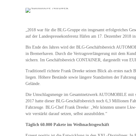
„2018 war für die BLG-Gruppe ein insgesamt erfolgreiches Gesc
auf der Landespressekonferenz Häfen am 17. Dezember 2018 i
Bis Ende des Jahres wird der BLG-Geschäftsbereich AUTOMOBILE
in Bremerhaven. Durch die Vertragsverlängerung mit dem Kund
sichern. Im Geschäftsbereich CONTAINER, dargestellt von EURO
Traditionell richtete Frank Dreeke seinen Blick als erstes n
liegen. Höhere Bestände sowie längere Standzeiten der Fahrzeu
Gelände.
Die Umschlagsmenge im Gesamtnetzwerk AUTOMOBILE mit seinen
2017 hatte dieser BLG-Geschäftsbereich noch 6,3 Millionen Fah
Fahrzeuge. BLG-Chef Frank Dreeke: „Wir könnten unsere Lkw-Ka
wir verstärkt darauf setzen, selbst auszubilden.“
Täglich 60.000 Pakete im Weihnachtsgeschäft
Erneut positiv ist die Entwicklung in den XXL-Disziplinen: I