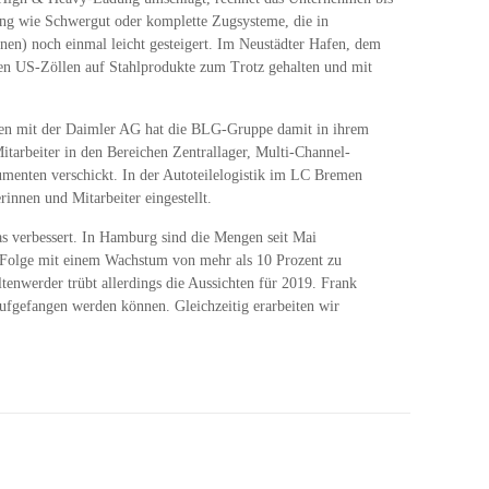
ng wie Schwergut oder komplette Zugsysteme, die in
en) noch einmal leicht gesteigert. Im Neustädter Hafen, dem
en US-Zöllen auf Stahlprodukte zum Trotz gehalten und mit
en mit der Daimler AG hat die BLG-Gruppe damit in ihrem
arbeiter in den Bereichen Zentrallager, Multi-Channel-
menten verschickt. In der Autoteilelogistik im LC Bremen
innen und Mitarbeiter eingestellt.
 verbessert. In Hamburg sind die Mengen seit Mai
in Folge mit einem Wachstum von mehr als 10 Prozent zu
nwerder trübt allerdings die Aussichten für 2019. Frank
ufgefangen werden können. Gleichzeitig erarbeiten wir