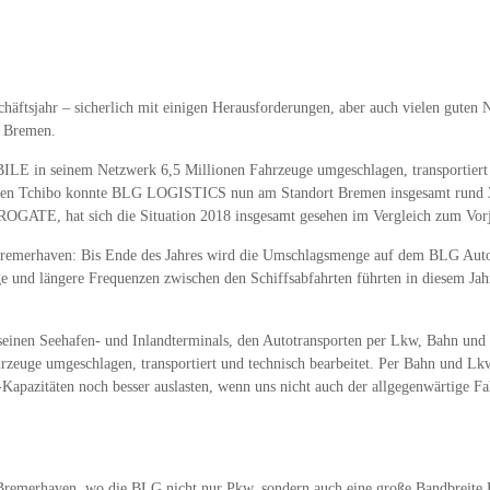
häftsjahr – sicherlich mit einigen Herausforderungen, aber auch vielen guten
n Bremen.
 in seinem Netzwerk 6,5 Millionen Fahrzeuge umgeschlagen, transportiert u
en Tchibo konnte BLG LOGISTICS nun am Standort Bremen insgesamt rund 3.00
GATE, hat sich die Situation 2018 insgesamt gesehen im Vergleich zum Vorjah
ach Bremerhaven: Bis Ende des Jahres wird die Umschlagsmenge auf dem BLG Au
ge und längere Frequenzen zwischen den Schiffsabfahrten führten in diesem Jah
 Seehafen- und Inlandterminals, den Autotransporten per Lkw, Bahn und Bin
rzeuge umgeschlagen, transportiert und technisch bearbeitet. Per Bahn und Lk
pazitäten noch besser auslasten, wenn uns nicht auch der allgegenwärtige Fa
n Bremerhaven, wo die BLG nicht nur Pkw, sondern auch eine große Bandbreit