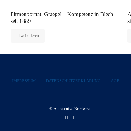
12. August 2025
5.
Firmenporträt: Graepel – Kompetenz in Blech
A
seit 1889
s
weiterlesen
IMPRESSUM
DATENSCHUTZERKLÄRUNG
AGB
© Automotive Nordwest