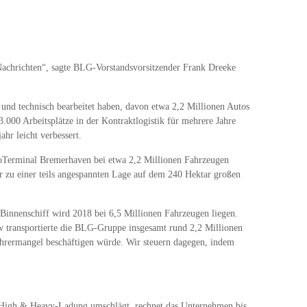
 Nachrichten“, sagte BLG-Vorstandsvorsitzender Frank Dreeke
nd technisch bearbeitet haben, davon etwa 2,2 Millionen Autos
0 Arbeitsplätze in der Kontraktlogistik für mehrere Jahre
r leicht verbessert.
toTerminal Bremerhaven bei etwa 2,2 Millionen Fahrzeugen
r zu einer teils angespannten Lage auf dem 240 Hektar großen
nenschiff wird 2018 bei 6,5 Millionen Fahrzeugen liegen.
w transportierte die BLG-Gruppe insgesamt rund 2,2 Millionen
hrermangel beschäftigen würde. Wir steuern dagegen, indem
e High & Heavy-Ladung umschlägt, rechnet das Unternehmen bis