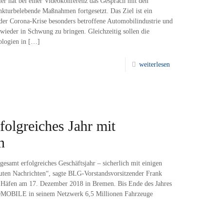
ier hat bei einer Videokonferenz das Gespräch mit den
nkturbelebende Maßnahmen fortgesetzt. Das Ziel ist ein
r Corona-Krise besonders betroffene Automobilindustrie und
 wieder in Schwung zu bringen. Gleichzeitig sollen die
logien in
[…]
weiterlesen
folgreiches Jahr mit
n
esamt erfolgreiches Geschäftsjahr – sicherlich mit einigen
uten Nachrichten“, sagte BLG-Vorstandsvorsitzender Frank
 Häfen am 17. Dezember 2018 in Bremen. Bis Ende des Jahres
MOBILE in seinem Netzwerk 6,5 Millionen Fahrzeuge