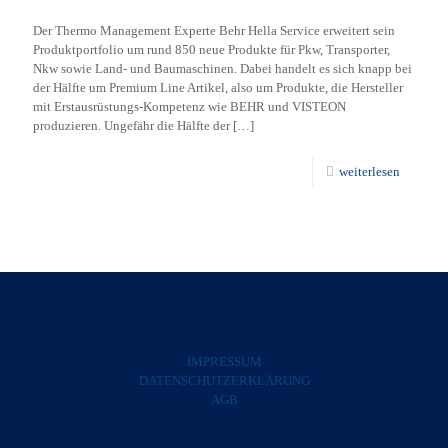
Der Thermo Management Experte Behr Hella Service erweitert sein
Produktportfolio um rund 850 neue Produkte für Pkw, Transporter,
Nkw sowie Land- und Baumaschinen. Dabei handelt es sich knapp bei
der Hälfte um Premium Line Artikel, also um Produkte, die Hersteller
mit Erstausrüstungs-Kompetenz wie BEHR und VISTEON
produzieren. Ungefähr die Hälfte der
[…]
weiterlesen
IMPRESSUM
DATENSCHUTZERKLÄRUNG
AGB