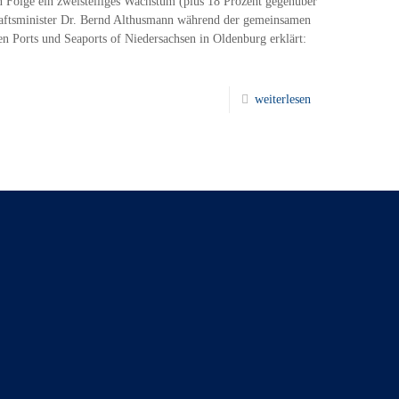
n Folge ein zweistelliges Wachstum (plus 18 Prozent gegenüber
haftsminister Dr. Bernd Althusmann während der gemeinsamen
en Ports und Seaports of Niedersachsen in Oldenburg erklärt:
weiterlesen