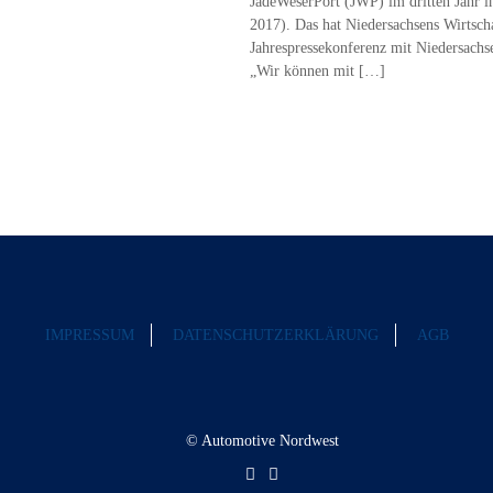
JadeWeserPort (JWP) im dritten Jahr i
2017). Das hat Niedersachsens Wirtsc
Jahrespressekonferenz mit Niedersachs
„Wir können mit
[…]
IMPRESSUM
DATENSCHUTZERKLÄRUNG
AGB
© Automotive Nordwest