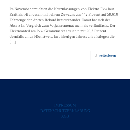
Im November erreichten die Neuzulassungen von Elektro-Pkw laut
Kraftfahrt-Bundesamt mit einem Zuwachs um 442 Prozent auf 59.610
Fahrzeuge den dritten Rekord hintereinander. Damit hat sich der
Absatz im Vergleich zum Vorjahresmonat mehr als verfünffacht. Der
Elektroanteil am Pkw-Gesamtmarkt erreichte mit 20,5 Prozent
ebenfalls einen Höchstwert. Im bisherigen Jahresverlauf stiegen die
[…]
weiterlesen
IMPRESSUM
DATENSCHUTZERKLÄRUNG
AGB