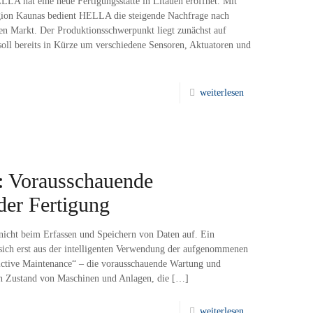
LLA hat eine neue Fertigungsstätte in Litauen eröffnet. Mit
gion Kaunas bedient HELLA die steigende Nachfrage nach
n Markt. Der Produktionsschwerpunkt liegt zunächst auf
oll bereits in Kürze um verschiedene Sensoren, Aktuatoren und
weiterlesen
: Vorausschauende
der Fertigung
 nicht beim Erfassen und Speichern von Daten auf. Ein
sich erst aus der intelligenten Verwendung der aufgenommenen
edictive Maintenance“ – die vorausschauende Wartung und
en Zustand von Maschinen und Anlagen, die
[…]
weiterlesen