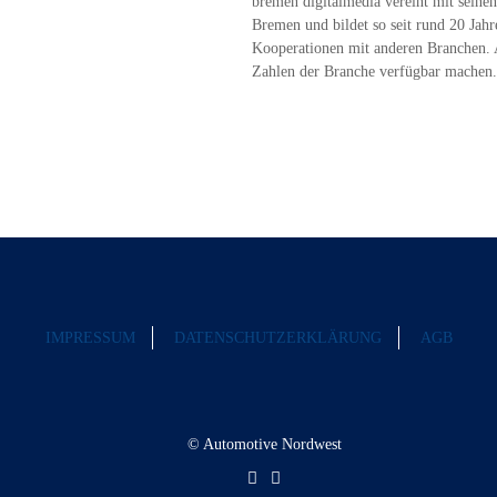
bremen digitalmedia vereint mit seine
Bremen und bildet so seit rund 20 Jahr
Kooperationen mit anderen Branchen. A
Zahlen der Branche verfügbar machen
IMPRESSUM
DATENSCHUTZERKLÄRUNG
AGB
© Automotive Nordwest