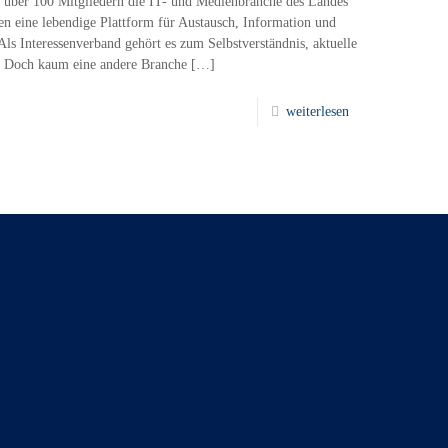
n über 100 Mitgliedern die IT- und Medienbranche des Landes
en eine lebendige Plattform für Austausch, Information und
ls Interessenverband gehört es zum Selbstverständnis, aktuelle
. Doch kaum eine andere Branche
[…]
weiterlesen