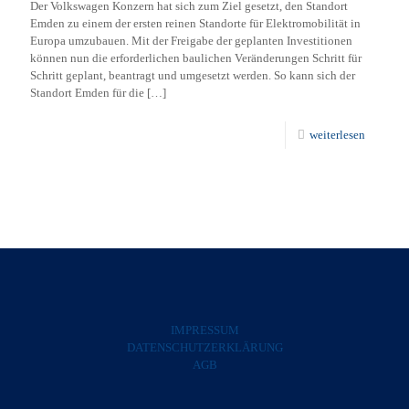
Der Volkswagen Konzern hat sich zum Ziel gesetzt, den Standort
Emden zu einem der ersten reinen Standorte für Elektromobilität in
Europa umzubauen. Mit der Freigabe der geplanten Investitionen
können nun die erforderlichen baulichen Veränderungen Schritt für
Schritt geplant, beantragt und umgesetzt werden. So kann sich der
Standort Emden für die
[…]
weiterlesen
IMPRESSUM
DATENSCHUTZERKLÄRUNG
AGB