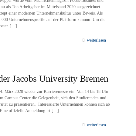
 Pepper wurde vom Nachrichtenmagazin Focus-Business und
u als Top Arbeitgeber im Mittelstand 2020 ausgezeichnet.
nzept einer modernen Unternehmenskultur unter Beweis. Als
0.000 Unternehmensprofile auf der Plattform kununu. Um die
ssten
[…]
weiterlesen
der Jacobs University Bremen
4. März 2020 wieder zur Karrieremesse ein. Von 14 bis 18 Uhr
im Campus Center die Gelegenheit, sich den Studierenden und
sität zu präsentieren. Interessierte Unternehmen können sich ab
 Eine offizielle Anmeldung ist
[…]
weiterlesen