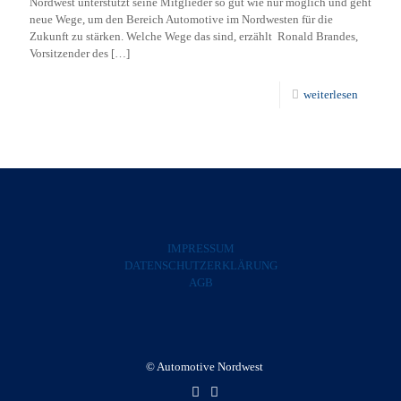
Nordwest unterstützt seine Mitglieder so gut wie nur möglich und geht
neue Wege, um den Bereich Automotive im Nordwesten für die
Zukunft zu stärken. Welche Wege das sind, erzählt Ronald Brandes,
Vorsitzender des
[…]
weiterlesen
IMPRESSUM
DATENSCHUTZERKLÄRUNG
AGB
© Automotive Nordwest