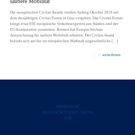
saubere Mobilität
Die europäischen Civitas Awards wurden Anfang Oktober 2019 auf
dem diesjährigen Civitas Forum in Graz vergeben. Das Civitas Forum
bringt etwa 650 europäische Verkehrsexperten aus Städten und der
EU-Kommission zusammen. Bremen hat Europas höchste
Auszeichnung für saubere Mobilität erhalten: Der Civitas Award
bezieht sich auf die im europäischen Maßstab ungewöhnliche
[…]
weiterlesen
IMPRESSUM
DATENSCHUTZERKLÄRUNG
AGB