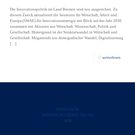
Die Innovationspolitik im Land Bremen wird neu ausgerichtet. Zu
diesem Zweck aktualisiert die Senatorin für Wirtschaft, Arbeit und
Europa (SWAE) die Innovationsstrategie mit Blick auf das Jahr 2030
zusammen mit Akteuren aus Wirtschaft, Wissenschaft, Politik und
Gesellschaft. Hintergrund ist der Strukturwandel in Wirtschaft und
Gesellschaft. Megatrends wie demografischer Wandel, Digitalisierung
[…]
weiterlesen
IMPRESSUM
DATENSCHUTZERKLÄRUNG
AGB