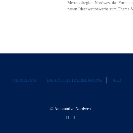
Metropolregion Nordwest das Format au
neuen Ideenwettbewerbs zum Thema Mo
IMPRESSUM
DATENSCHUTZERKLÄRUNG
AGB
© Automotive Nordwest