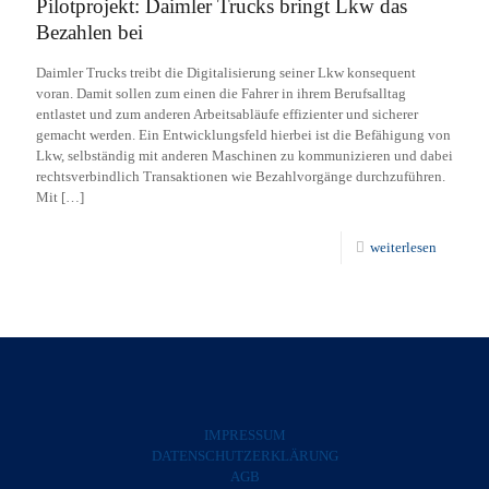
Pilotprojekt: Daimler Trucks bringt Lkw das
Bezahlen bei
Daimler Trucks treibt die Digitalisierung seiner Lkw konsequent
voran. Damit sollen zum einen die Fahrer in ihrem Berufsalltag
entlastet und zum anderen Arbeitsabläufe effizienter und sicherer
gemacht werden. Ein Entwicklungsfeld hierbei ist die Befähigung von
Lkw, selbständig mit anderen Maschinen zu kommunizieren und dabei
rechtsverbindlich Transaktionen wie Bezahlvorgänge durchzuführen.
Mit
[…]
weiterlesen
IMPRESSUM
DATENSCHUTZERKLÄRUNG
AGB