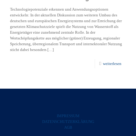
Technologiepotenziale erkennen und Anwendungsoptionen
entwickeln: In der aktuellen Diskussion zum weiteren Umbau des
deutschen und europäischen Energiesystems und zur Erreichung der
gesetzten Klimaschutzziele spielt die Nutzung von Wasserstoff als
Energieträger eine zunehmend zentrale Rolle. In der
Wertschöpfungskette aus möglicher (grüner) Erzeugung, regionaler
Speicherung, überregionalem Transport und intersektoraler Nutzung
sticht dabei besonders
[…]
weiterlesen
IMPRESSUM
DATENSCHUTZERKLÄRUNG
AGB