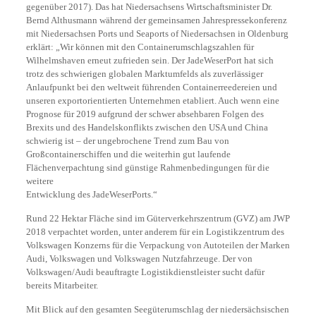
gegenüber 2017). Das hat Niedersachsens Wirtschaftsminister Dr.
Bernd Althusmann während der gemeinsamen Jahrespressekonferenz
mit Niedersachsen Ports und Seaports of Niedersachsen in Oldenburg
erklärt: „Wir können mit den Containerumschlagszahlen für
Wilhelmshaven erneut zufrieden sein. Der JadeWeserPort hat sich
trotz des schwierigen globalen Marktumfelds als zuverlässiger
Anlaufpunkt bei den weltweit führenden Containerreedereien und
unseren exportorientierten Unternehmen etabliert. Auch wenn eine
Prognose für 2019 aufgrund der schwer absehbaren Folgen des
Brexits und des Handelskonflikts zwischen den USA und China
schwierig ist – der ungebrochene Trend zum Bau von
Großcontainerschiffen und die weiterhin gut laufende
Flächenverpachtung sind günstige Rahmenbedingungen für die
weitere
Entwicklung des JadeWeserPorts.“
Rund 22 Hektar Fläche sind im Güterverkehrszentrum (GVZ) am JWP
2018 verpachtet worden, unter anderem für ein Logistikzentrum des
Volkswagen Konzerns für die Verpackung von Autoteilen der Marken
Audi, Volkswagen und Volkswagen Nutzfahrzeuge. Der von
Volkswagen/Audi beauftragte Logistikdienstleister sucht dafür
bereits Mitarbeiter.
Mit Blick auf den gesamten Seegüterumschlag der niedersächsischen