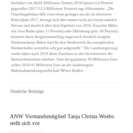
Seehäfen von 49,84 Millionen Tonnen 2018 (minus 6,6 Prozent
gegenüber 2017/53,3 Millionen Tonnen) sagt Althusmann: „Die
Umschlagsbilanz fällt zwar etwas geringer aus als im absoluten
Rekordjahr 2017, bewegt sich aber immer noch auf einem stabilen
Niveau und deutlich über dem Ergebnis von 2016. Einzelne Häfen
wie etwa Brake (plus 11 Prozent) oder Oldenburg (plus 30 Prozent)
konnten ihren Seegüterumschlag sogar noch deutlich steigern.
Niedersachsens Häfen sind für den Wettbewerb der europäischen
Nordseehäfen weiterhin sehr gut aufgestellt.“ Die Landesregierung
werde daher auch 2019 ihren Zuschuss zu den Investitionen der
Hafeninfrastruktur erhöhen: Statt der geplanten 30 Millionen Euro
sollen 2019 41 Millionen Euro an die landeseigene
Hafeninfrastrukturgesellschaft NPorts fließen.
Ähnliche Beiträge
16. September 2025
ANW Vorstandsmitglied Tanja Christa Woebs
stellt sich vor