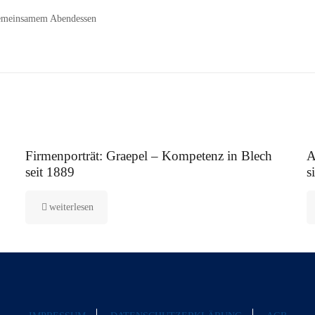
gemeinsamem Abendessen
12. August 2025
5.
Firmenporträt: Graepel – Kompetenz in Blech
A
seit 1889
s
weiterlesen