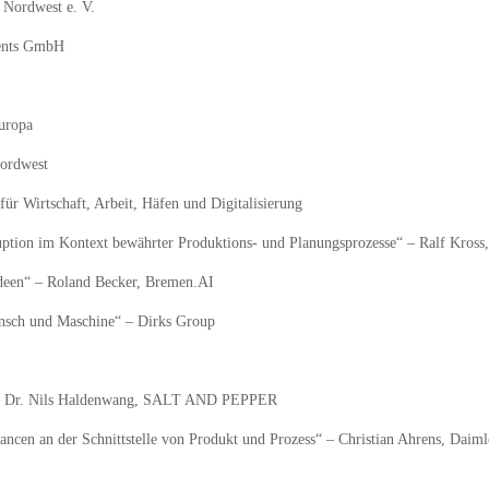
rdwest e. V.
nts GmbH
uropa
rdwest
tschaft, Arbeit, Häfen und Digitalisierung
on im Kontext bewährter Produktions- und Planungsprozesse“ – Ralf Kros
een“ – Roland Becker, Bremen.AI
nsch und Maschine“ – Dirks Group
 – Dr. Nils Haldenwang, SALT AND PEPPER
 an der Schnittstelle von Produkt und Prozess“ – Christian Ahrens, Daim