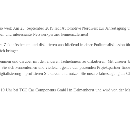
n so weit: Am 25. September 2019 lädt Automotive Nordwest zur Jahrestagung u
een und interessante Netzwerkpartner kennenzulernen!
den Zukunftsthemen und diskutieren anschließend in einer Podiumsdiskussion ü
sich bringen.
mmen und darüber mit den anderen Teilnehmern zu diskutieren. Mit unserer Ja
ie sich kennenlernen und vielleicht genau den passenden Projektpartner finden
gitalisierung – profitieren Sie davon und nutzen Sie unsere Jahrestagung als 
bis 19 Uhr bei TCC Car Components GmbH in Delmenhorst und wird von der Met