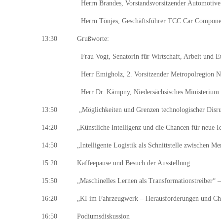
Herrn Brandes, Vorstandsvorsitzender Automotive No
Herrn Tönjes, Geschäftsführer TCC Car Compone
13:30 Grußworte:
Frau Vogt, Senatorin für Wirtschaft, Arbeit und E
Herr Emigholz, 2. Vorsitzender Metropolregion No
Herr Dr. Kämpny, Niedersächsisches Ministerium für Wir
13:50 „Möglichkeiten und Grenzen technologischer Disrupti
14:20 „Künstliche Intelligenz und die Chancen für neue Id
14:50 „Intelligente Logistik als Schnittstelle zwischen Me
15:20 Kaffeepause und Besuch der Ausstellung
15:50 „Maschinelles Lernen als Transformationstreiber“
16:20 „KI im Fahrzeugwerk – Herausforderungen und Chancen
16:50 Podiumsdiskussion