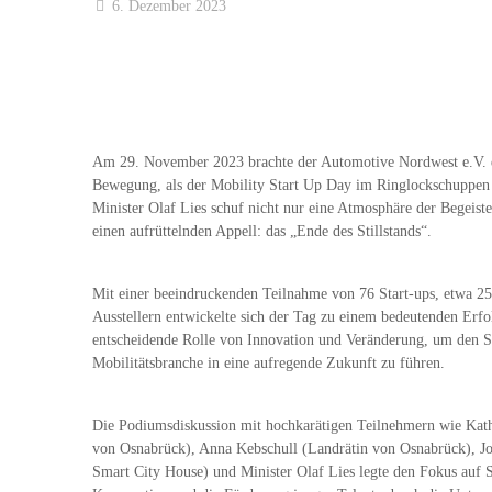
6. Dezember 2023
Am 29. November 2023 brachte der Automotive Nordwest e.V. d
Bewegung, als der Mobility Start Up Day im Ringlockschuppen 
Minister Olaf Lies schuf nicht nur eine Atmosphäre der Begeist
einen aufrüttelnden Appell: das „Ende des Stillstands“.
Mit einer beeindruckenden Teilnahme von 76 Start-ups, etwa 2
Ausstellern entwickelte sich der Tag zu einem bedeutenden Erfol
entscheidende Rolle von Innovation und Veränderung, um den St
Mobilitätsbranche in eine aufregende Zukunft zu führen.
Die Podiumsdiskussion mit hochkarätigen Teilnehmern wie Kath
von Osnabrück), Anna Kebschull (Landrätin von Osnabrück), Jo
Smart City House) und Minister Olaf Lies legte den Fokus auf 