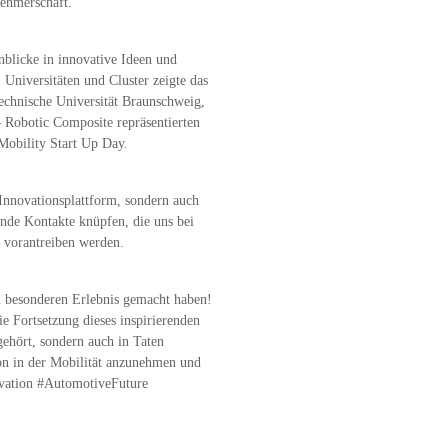
nehmerschaft.
nblicke in innovative Ideen und
, Universitäten und Cluster zeigte das
echnische Universität Braunschweig,
Robotic Composite repräsentierten
Mobility Start Up Day.
 Innovationsplattform, sondern auch
ende Kontakte knüpfen, die uns bei
 vorantreiben werden.
em besonderen Erlebnis gemacht haben!
 Fortsetzung dieses inspirierenden
gehört, sondern auch in Taten
ion in der Mobilität anzunehmen und
vation #AutomotiveFuture