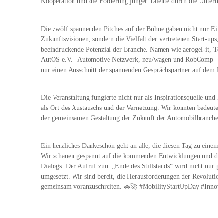
Kooperation und die Förderung junger Talente durch die Unter
Die zwölf spannenden Pitches auf der Bühne gaben nicht nur Ei
Zukunftsvisionen, sondern die Vielfalt der vertretenen Start-ups
beeindruckende Potenzial der Branche. Namen wie aerogel-it, T
AutOS e.V. | Automotive Netzwerk, neu/wagen und RobComp – 
nur einen Ausschnitt der spannenden Gesprächspartner auf dem 
Die Veranstaltung fungierte nicht nur als Inspirationsquelle und
als Ort des Austauschs und der Vernetzung. Wir konnten bedeut
der gemeinsamen Gestaltung der Zukunft der Automobilbranche
Ein herzliches Dankeschön geht an alle, die diesen Tag zu ein
Wir schauen gespannt auf die kommenden Entwicklungen und die
Dialogs. Der Aufruf zum „Ende des Stillstands“ wird nicht nur 
umgesetzt. Wir sind bereit, die Herausforderungen der Revolut
gemeinsam voranzuschreiten. 🚗🚀 #MobilityStartUpDay #Inno