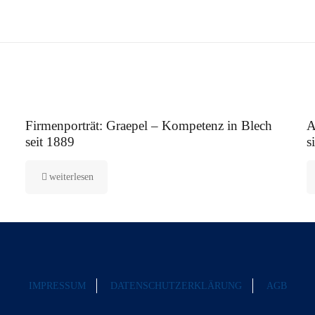
12. August 2025
5.
Firmenporträt: Graepel – Kompetenz in Blech
A
seit 1889
s
weiterlesen
IMPRESSUM
DATENSCHUTZERKLÄRUNG
AGB