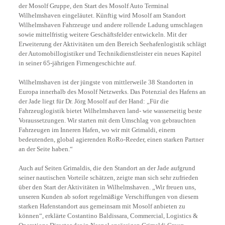
der Mosolf Gruppe, den Start des Mosolf Auto Terminal
Wilhelmshaven eingeläutet. Künftig wird Mosolf am Standort
Wilhelmshaven Fahrzeuge und andere rollende Ladung umschlagen
sowie mittelfristig weitere Geschäftsfelder entwickeln. Mit der
Erweiterung der Aktivitäten um den Bereich Seehafenlogistik schlägt
der Automobillogistiker und Technikdienstleister ein neues Kapitel
in seiner 65-jährigen Firmengeschichte auf.
Wilhelmshaven ist der jüngste von mittlerweile 38 Standorten in
Europa innerhalb des Mosolf Netzwerks. Das Potenzial des Hafens an
der Jade liegt für Dr. Jörg Mosolf auf der Hand: „Für die
Fahrzeuglogistik bietet Wilhelmshaven land- wie wasserseitig beste
Voraussetzungen. Wir starten mit dem Umschlag von gebrauchten
Fahrzeugen im Inneren Hafen, wo wir mit Grimaldi, einem
bedeutenden, global agierenden RoRo-Reeder, einen starken Partner
an der Seite haben.“
Auch auf Seiten Grimaldis, die den Standort an der Jade aufgrund
seiner nautischen Vorteile schätzen, zeigte man sich sehr zufrieden
über den Start der Aktivitäten in Wilhelmshaven. „Wir freuen uns,
unseren Kunden ab sofort regelmäßige Verschiffungen von diesem
starken Hafenstandort aus gemeinsam mit Mosolf anbieten zu
können“, erklärte Costantino Baldissara, Commercial, Logistics &