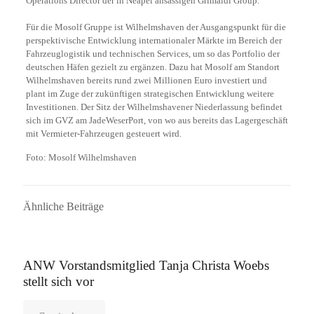
Operations Director der in Neapel ansässigen Grimaldi Group.
Für die Mosolf Gruppe ist Wilhelmshaven der Ausgangspunkt für die
perspektivische Entwicklung internationaler Märkte im Bereich der
Fahrzeuglogistik und technischen Services, um so das Portfolio der
deutschen Häfen gezielt zu ergänzen. Dazu hat Mosolf am Standort
Wilhelmshaven bereits rund zwei Millionen Euro investiert und
plant im Zuge der zukünftigen strategischen Entwicklung weitere
Investitionen. Der Sitz der Wilhelmshavener Niederlassung befindet
sich im GVZ am JadeWeserPort, von wo aus bereits das Lagergeschäft
mit Vermieter-Fahrzeugen gesteuert wird.
Foto: Mosolf Wilhelmshaven
Ähnliche Beiträge
16. September 2025
ANW Vorstandsmitglied Tanja Christa Woebs
stellt sich vor