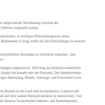
ine entsprechende Vereinbarung zwischen der
n Bremen vorgestellt worden.
ntschieden, in wichtigen Hinterlandregionen stärker
n Repräsentanz in Prag wollen wir die Entwicklungen in unserem
irtschaftlichen Aktivitäten in Tschechien wünschen. „Die
en.“
gegen stagnieren sie. 2018 stieg das bremisch-tschechische
ns Handel mit Kanada oder den Emiraten. Den Handelsverkehr
olgen Bekleidung, Metalle, Nahrungs- und Futtermittel sowie
wie Bremen ist das Land stark in Automotive, Logistics und
t und ihrer starken Hafeninfrastruktur zu intensivieren. Und
er der Deutsch-Tschechischen Industrie- und Handelskammer.