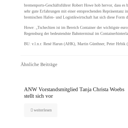
bremenports-Geschäftsführer Robert Howe hob hervor, dass es be
sehr gute Erfahrungen mit einer entsprechenden Repräsentanz i
bremischen Hafen- und Logistikwirtschaft hat sich diese Form 
Howe: „Tschechien ist im Bereich Container der wichtigste euro
Regensburg der bedeutendste Bahnterminal im Containerhinterlan
BU: v.l.n.r. René Harun (AHK), Martin Günthner, Peter Hrbi
Ähnliche Beiträge
16. September 2025
ANW Vorstandsmitglied Tanja Christa Woebs
stellt sich vor
weiterlesen