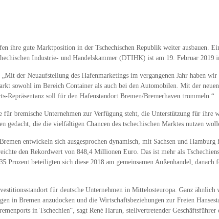
fen ihre gute Marktposition in der Tschechischen Republik weiter ausbauen. E
hechischen Industrie- und Handelskammer (DTIHK) ist am 19. Februar 2019 i
: „Mit der Neuaufstellung des Hafenmarketings im vergangenen Jahr haben wir e
 Markt sowohl im Bereich Container als auch bei den Automobilen. Mit der neue
orts-Repräsentanz soll für den Hafenstandort Bremen/Bremerhaven trommeln.“
le für bremische Unternehmen zur Verfügung steht, die Unterstützung für ihre w
en gedacht, die die vielfältigen Chancen des tschechischen Marktes nutzen woll
Bremen entwickeln sich ausgesprochen dynamisch, mit Sachsen und Hamburg hin
eichte den Rekordwert von 848,4 Millionen Euro. Das ist mehr als Tschechie
35 Prozent beteiligten sich diese 2018 am gemeinsamen Außenhandel, danach f
vestitionsstandort für deutsche Unternehmen in Mittelosteuropa. Ganz ähnlich 
gen in Bremen anzudocken und die Wirtschaftsbeziehungen zur Freien Hansestad
bremenports in Tschechien“, sagt René Harun, stellvertretender Geschäftsführ