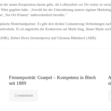
i der neuen Kooperation darum gehe, die Lobbyarbeit vor Ort weiter zu verstä
n Wien gegeben habe. „Sowohl bei der Unterstützung unserer eigenen Marketinga
der „Vor-Ort-Präsenz“ außerordentlich bewährt.“
päische Hinterlandpartner. Es gibt drei direkte Containerzug-Verbindungen nac
dverkehr. Es ist angesichts der Konkurrenz am Markt klug, diesen Markt noch en
k (AHK), Robert Howe (bremenports) und Christian Rühmkorf (AHK)
12. August 2025
5.
Firmenporträt: Graepel – Kompetenz in Blech
A
seit 1889
s
weiterlesen