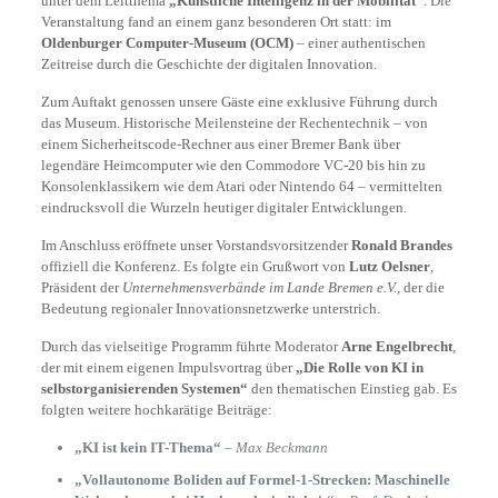
unter dem Leitthema
„Künstliche Intelligenz in der Mobilität“
. Die
Veranstaltung fand an einem ganz besonderen Ort statt: im
Oldenburger Computer-Museum (OCM)
– einer authentischen
Zeitreise durch die Geschichte der digitalen Innovation.
Zum Auftakt genossen unsere Gäste eine exklusive Führung durch
das Museum. Historische Meilensteine der Rechentechnik – von
einem Sicherheitscode-Rechner aus einer Bremer Bank über
legendäre Heimcomputer wie den Commodore VC-20 bis hin zu
Konsolenklassikern wie dem Atari oder Nintendo 64 – vermittelten
eindrucksvoll die Wurzeln heutiger digitaler Entwicklungen.
Im Anschluss eröffnete unser Vorstandsvorsitzender
Ronald Brandes
offiziell die Konferenz. Es folgte ein Grußwort von
Lutz Oelsner
,
Präsident der
Unternehmensverbände im Lande Bremen e.V.
, der die
Bedeutung regionaler Innovationsnetzwerke unterstrich.
Durch das vielseitige Programm führte Moderator
Arne Engelbrecht
,
der mit einem eigenen Impulsvortrag über
„Die Rolle von KI in
selbstorganisierenden Systemen“
den thematischen Einstieg gab. Es
folgten weitere hochkarätige Beiträge:
„KI ist kein IT-Thema“
–
Max Beckmann
„Vollautonome Boliden auf Formel-1-Strecken: Maschinelle