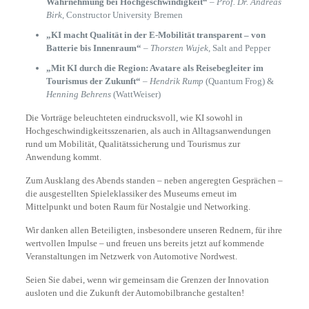
Wahrnehmung bei Hochgeschwindigkeit“
–
Prof. Dr. Andreas
Birk
, Constructor University Bremen
„KI macht Qualität in der E-Mobilität transparent – von
Batterie bis Innenraum“
–
Thorsten Wujek
, Salt and Pepper
„Mit KI durch die Region: Avatare als Reisebegleiter im
Tourismus der Zukunft“
–
Hendrik Rump
(Quantum Frog) &
Henning Behrens
(WattWeiser)
Die Vorträge beleuchteten eindrucksvoll, wie KI sowohl in
Hochgeschwindigkeitsszenarien, als auch in Alltagsanwendungen
rund um Mobilität, Qualitätssicherung und Tourismus zur
Anwendung kommt.
Zum Ausklang des Abends standen – neben angeregten Gesprächen –
die ausgestellten Spieleklassiker des Museums erneut im
Mittelpunkt und boten Raum für Nostalgie und Networking.
Wir danken allen Beteiligten, insbesondere unseren Rednern, für ihre
wertvollen Impulse – und freuen uns bereits jetzt auf kommende
Veranstaltungen im Netzwerk von Automotive Nordwest.
Seien Sie dabei, wenn wir gemeinsam die Grenzen der Innovation
ausloten und die Zukunft der Automobilbranche gestalten!