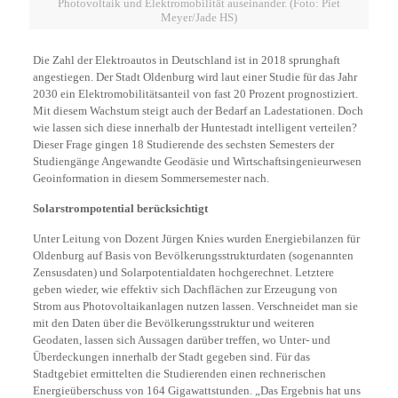
Photovoltaik und Elektromobilität auseinander. (Foto: Piet
Meyer/Jade HS)
Die Zahl der Elektroautos in Deutschland ist in 2018 sprunghaft
angestiegen. Der Stadt Oldenburg wird laut einer Studie für das Jahr
2030 ein Elektromobilitätsanteil von fast 20 Prozent prognostiziert.
Mit diesem Wachstum steigt auch der Bedarf an Ladestationen. Doch
wie lassen sich diese innerhalb der Huntestadt intelligent verteilen?
Dieser Frage gingen 18 Studierende des sechsten Semesters der
Studiengänge Angewandte Geodäsie und Wirtschaftsingenieurwesen
Geoinformation in diesem Sommersemester nach.
Solarstrompotential berücksichtigt
Unter Leitung von Dozent Jürgen Knies wurden Energiebilanzen für
Oldenburg auf Basis von Bevölkerungsstrukturdaten (sogenannten
Zensusdaten) und Solarpotentialdaten hochgerechnet. Letztere
geben wieder, wie effektiv sich Dachflächen zur Erzeugung von
Strom aus Photovoltaikanlagen nutzen lassen. Verschneidet man sie
mit den Daten über die Bevölkerungsstruktur und weiteren
Geodaten, lassen sich Aussagen darüber treffen, wo Unter- und
Überdeckungen innerhalb der Stadt gegeben sind. Für das
Stadtgebiet ermittelten die Studierenden einen rechnerischen
Energieüberschuss von 164 Gigawattstunden. „Das Ergebnis hat uns