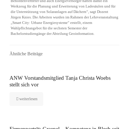
Behördenvertreter und auch Energieversorger hätten damit ein
Werkzeug für die Planung und Erweiterung von Ladesäulen und für
die Unterstützung von Solaranlagen auf Dächern“, sagt Dozent
Jürgen Knies. Die Arbeiten wurden im Rahmen der Lehrveranstaltung
„Smart City: Urbane Energiesysteme“ erstellt, einem
Wahlpflichtangebot für die sechsten Semester der
Bachelorstudiengänge der Abteilung Geoinformation.
Ähnliche Beiträge
16. September 2025
ANW Vorstandsmitglied Tanja Christa Woebs
stellt sich vor
weiterlesen
12. August 2025
Firmenporträt: Graepel – Kompetenz in Blech seit