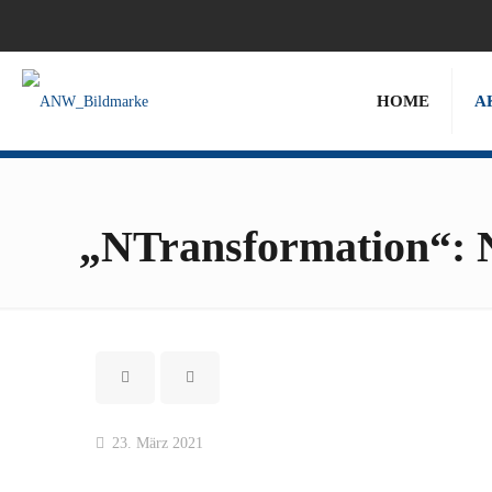
HOME
A
„NTransformation“: N
23. März 2021