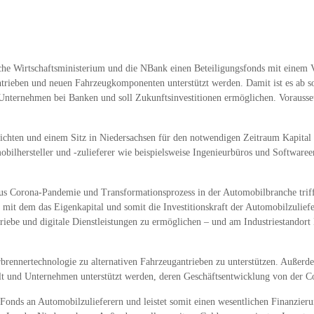
he Wirtschaftsministerium und die NBank einen Beteiligungsfonds mit einem V
ntrieben und neuen Fahrzeugkomponenten unterstützt werden. Damit ist es ab s
Unternehmen bei Banken und soll Zukunftsinvestitionen ermöglichen. Voraussetz
sichten und einem Sitz in Niedersachsen für den notwendigen Zeitraum Kapital
ilhersteller und -zulieferer wie beispielsweise Ingenieurbüros und Softwareen
us Corona-Pandemie und Transformationsprozess in der Automobilbranche triff
 mit dem das Eigenkapital und somit die Investitionskraft der Automobilzulief
triebe und digitale Dienstleistungen zu ermöglichen – und am Industriestandor
rbrennertechnologie zu alternativen Fahrzeugantrieben zu unterstützen. Außerd
elt und Unternehmen unterstützt werden, deren Geschäftsentwicklung von der Co
Fonds an Automobilzulieferern und leistet somit einen wesentlichen Finanzieru