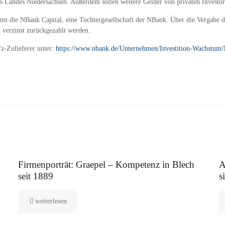
es Landes Niedersachsen. Außerdem sollen weitere Gelder von privaten Invest
die NBank Capital, eine Tochtergesellschaft der NBank. Über die Vergabe der 
n verzinst zurückgezahlt werden.
z-Zulieferer unter:
https://www.nbank.de/Unternehmen/Investition-Wachstum/N
12. August 2025
5.
Firmenporträt: Graepel – Kompetenz in Blech
A
seit 1889
s
weiterlesen