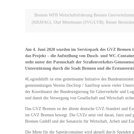
Bremen WFB Wirtschaftsfrderung Bremen Gterverteilzentr
(KRAVAG), Olaf Mittelmann (SVG/LVB), Reiner Bernicker (
Am 4. Juni 2020 wurden im Servicepark des GVZ Bremen im
das Projekt – die Aufstellung von Dusch- und WC-Contain
steht unter der Patenschaft der Straßenverkehrs-Genossen
Unterstützung durch die Stadt Bremen und die Erstunterstü
#Logistikhilft ist eine gemeinsame Initiative des Bundesminist
gemeinnützigen Vereins DocStop / SaniStop sowie vieler Unterst
der Koordinator der Bundesregierung für Güterverkehr und Logisti
und damit die Versorgung von Gesellschaft und Wirtschaft siche
Das GVZ Bremen ist der älteste deutsche GVZ-Standort und Eu
im GVZ Bremen bewegt. Die GVZe setzt viel daran, faire und g
Bremen GmbH und der Senatorin für Wirtschaft, Arbeit und Eu
Die Miete für die Sanitärcontainer wird aktuell durch Spend