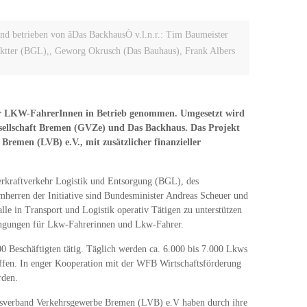
und betrieben von ãDas BackhausÒ v.l.n.r.: Tim Baumeister
tter (BGL),, Geworg Okrusch (Das Bauhaus), Frank Albers
für LKW-FahrerInnen in Betrieb genommen. Umgesetzt wird
sellschaft Bremen (GVZe) und Das Backhaus. Das Projekt
emen (LVB) e.V., mit zusätzlicher finanzieller
terkraftverkehr Logistik und Entsorgung (BGL), des
mherren der Initiative sind Bundesminister Andreas Scheuer und
alle in Transport und Logistik operativ Tätigen zu unterstützen
edingungen für Lkw-Fahrerinnen und Lkw-Fahrer.
Beschäftigten tätig. Täglich werden ca. 6.000 bis 7.000 Lkws
ffen. In enger Kooperation mit der WFB Wirtschaftsförderung
rden.
desverband Verkehrsgewerbe Bremen (LVB) e.V haben durch ihre