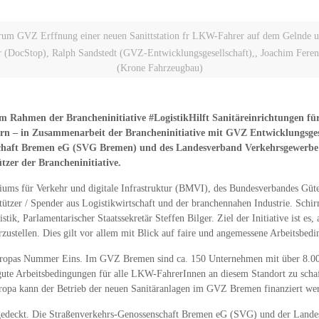
um GVZ Erffnung einer neuen Sanittstation fr LKW-Fahrer auf dem Gelnde 
DocStop), Ralph Sandstedt (GVZ-Entwicklungsgesellschaft),, Joachim Ferenk
(Krone Fahrzeugbau)
 Rahmen der Brancheninitiative #LogistikHilft Sanitäreinrichtungen 
ern – in Zusammenarbeit der Brancheninitiative mit GVZ Entwicklungsge
schaft Bremen eG (SVG Bremen) und des Landesverband Verkehrsgewerbe Br
tzer der Brancheninitiative.
eriums für Verkehr und digitale Infrastruktur (BMVI), des Bundesverbandes Gü
ützer / Spender aus Logistikwirtschaft und der branchennahen Industrie. Schir
k, Parlamentarischer Staatssekretär Steffen Bilger. Ziel der Initiative ist es, 
rzustellen. Dies gilt vor allem mit Blick auf faire und angemessene Arbeitsb
ropas Nummer Eins. Im GVZ Bremen sind ca. 150 Unternehmen mit über 8.000 
ute Arbeitsbedingungen für alle LKW-FahrerInnen an diesem Standort zu scha
ropa kann der Betrieb der neuen Sanitäranlagen im GVZ Bremen finanziert we
en gedeckt. Die Straßenverkehrs-Genossenschaft Bremen eG (SVG) und der Lan