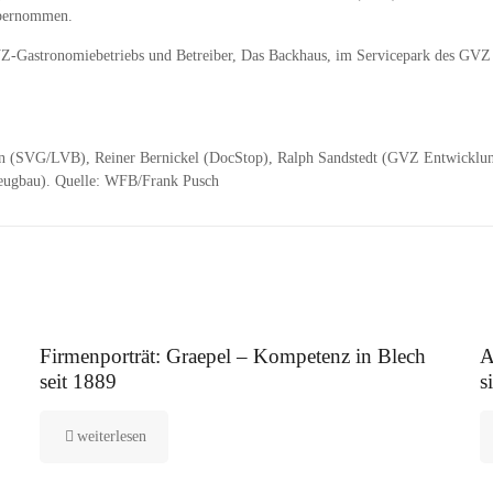
übernommen.
GVZ-Gastronomiebetriebs und Betreiber, Das Backhaus, im Servicepark des GV
nn (SVG/LVB), Reiner Bernickel (DocStop), Ralph Sandstedt (GVZ Entwicklu
zeugbau). Quelle: WFB/Frank Pusch
12. August 2025
5.
Firmenporträt: Graepel – Kompetenz in Blech
A
seit 1889
s
weiterlesen