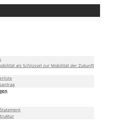
s
obilität als Schlüssel zur Mobilität der Zukunft
erliste
santrag
ngen
 Statement
truktur