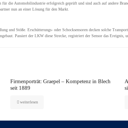
n für die Automobilindustrie erfolgreich geprüft und sind auch auf andere Br
tpartner nun an einer Lösung für den Markt.
dlung und Stöße. Erschütterungs- oder Schocksensoren decken solche Transpor
ngebaut. Passiert der LKW diese Strecke, registriert der Sensor das Ereignis,
12. August 2025
5.
Firmenporträt: Graepel – Kompetenz in Blech
A
seit 1889
s
weiterlesen