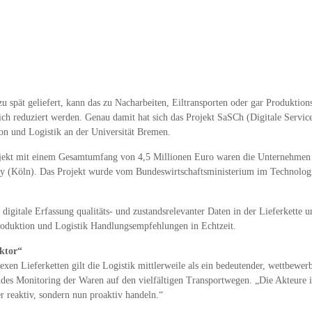
zu spät geliefert, kann das zu Nacharbeiten, Eiltransporten oder gar Produktio
ich reduziert werden. Genau damit hat sich das Projekt SaSCh (Digitale Service
on und Logistik an der Universität Bremen.
ojekt mit einem Gesamtumfang von 4,5 Millionen Euro waren die Unternehm
ny (Köln). Das Projekt wurde vom Bundeswirtschaftsministerium im Technolog
igitale Erfassung qualitäts- und zustandsrelevanter Daten in der Lieferkette u
Produktion und Logistik Handlungsempfehlungen in Echtzeit.
aktor“
xen Lieferketten gilt die Logistik mittlerweile als ein bedeutender, wettbewer
ndes Monitoring der Waren auf den vielfältigen Transportwegen. „Die Akteure 
r reaktiv, sondern nun proaktiv handeln.“