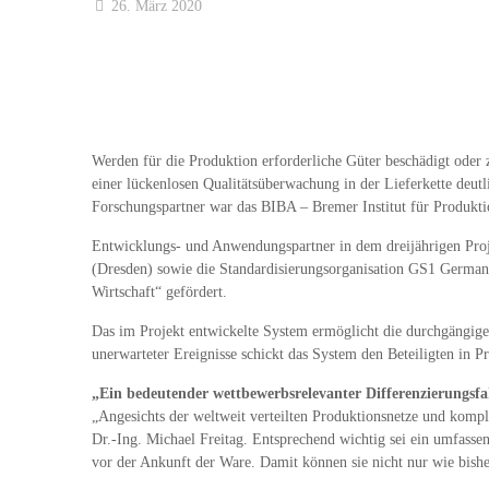
26. März 2020
Werden für die Produktion erforderliche Güter beschädigt oder 
einer lückenlosen Qualitätsüberwachung in der Lieferkette deutl
Forschungspartner war das BIBA – Bremer Institut für Produkti
Entwicklungs- und Anwendungspartner in dem dreijährigen Pr
(Dresden) sowie die Standardisierungsorganisation GS1 Germa
Wirtschaft“ gefördert.
Das im Projekt entwickelte System ermöglicht die durchgängige d
unerwarteter Ereignisse schickt das System den Beteiligten in 
„Ein bedeutender wettbewerbsrelevanter Differenzierungsf
„Angesichts der weltweit verteilten Produktionsnetze und komple
Dr.-Ing. Michael Freitag. Entsprechend wichtig sei ein umfasse
vor der Ankunft der Ware. Damit können sie nicht nur wie bishe