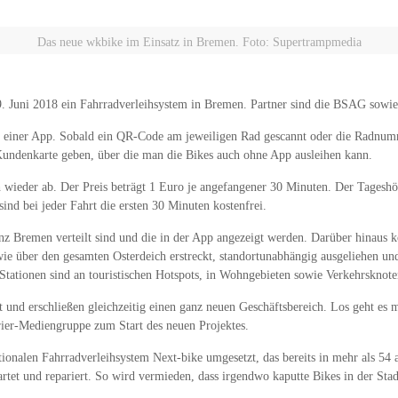
Das neue wkbike im Einsatz in Bremen. Foto: Supertrampmedia
 Juni 2018 ein Fahrradverleihsystem in Bremen. Partner sind die BSAG sowie
fe einer App. Sobald ein QR-Code am jeweiligen Rad gescannt oder die Radnumm
Kundenkarte geben, über die man die Bikes auch ohne App ausleihen kann.
ch wieder ab. Der Preis beträgt 1 Euro je angefangener 30 Minuten. Der Tageshö
sind bei jeder Fahrt die ersten 30 Minuten kostenfrei.
anz Bremen verteilt sind und die in der App angezeigt werden. Darüber hinaus k
ie über den gesamten Osterdeich erstreckt, standortunabhängig ausgeliehen und
Stationen sind an touristischen Hotspots, in Wohngebieten sowie Verkehrsknot
 und erschließen gleichzeitig einen ganz neuen Geschäftsbereich. Los geht es m
ier-Mediengruppe zum Start des neuen Projektes.
onalen Fahrradverleihsystem Next-bike umgesetzt, das bereits in mehr als 54
rtet und repariert. So wird vermieden, dass irgendwo kaputte Bikes in der Stad