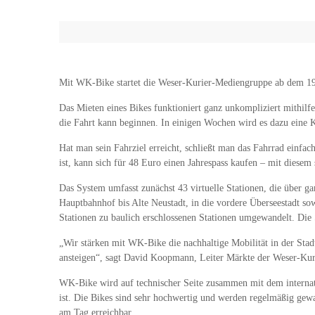
Mit WK-Bike startet die Weser-Kurier-Mediengruppe ab dem 19.
Das Mieten eines Bikes funktioniert ganz unkompliziert mithil
die Fahrt kann beginnen. In einigen Wochen wird es dazu eine 
Hat man sein Fahrziel erreicht, schließt man das Fahrrad einfa
ist, kann sich für 48 Euro einen Jahrespass kaufen – mit diesem 
Das System umfasst zunächst 43 virtuelle Stationen, die über g
Hauptbahnhof bis Alte Neustadt, in die vordere Überseestadt sow
Stationen zu baulich erschlossenen Stationen umgewandelt. Die 
„Wir stärken mit WK-Bike die nachhaltige Mobilität in der Stadt
ansteigen“, sagt David Koopmann, Leiter Märkte der Weser-Kur
WK-Bike wird auf technischer Seite zusammen mit dem internati
ist. Die Bikes sind sehr hochwertig und werden regelmäßig gewa
am Tag erreichbar.