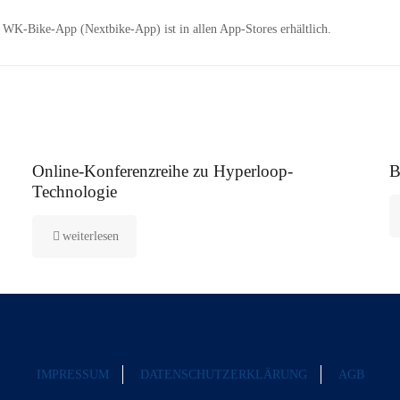
 WK-Bike-App (Nextbike-App) ist in allen App-Stores erhältlich.
21. Februar 2021
26
Online-Konferenzreihe zu Hyperloop-
B
Technologie
weiterlesen
IMPRESSUM
DATENSCHUTZERKLÄRUNG
AGB