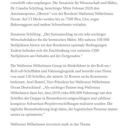
verschifft oder empfangen. Die Senatorin für Wissenschaft und Häfen,
Dr. Claudia Schilling, besichtigte Mitte Februar 2020 den
Autotransporter „Oberon“ von der Reederei Wallenius Wilhelmsen
Ocean. Auf 13 Decks werden bis zu 7500 Pkw, Lkw, sogar
Bahnwaggons und andere Schwerlasten verladen.
Senatorin Schilling: „Der Autoumschlag ist ein sehr wichtiger
Wirtschaftsfaktor für die bremischen Häfen. Mit nahezu 100.000
Stellplätzen bieten wir den Reedereien optimale Bedingungen.
Zudem befindet sich die Erschließung von weiteren 1500
Stellplätzen am Osthafen auf der Zielgeraden.“
Die Wallenius Wilhelmsen Group ist Marktführer in der Roll-on-/
Roll-off-Schifffahrt und Fahrzeuglogistik und betreibt eine Flotte
von rund 130 Schiffen, die mittels 32 Routen sechs Kontinente
bedienen. Axel Bantel, Vize-Präsident bei Wallenius Wilhelmsen
Ocean Deutschland: „Als wichtiger Partner trug Wallenius
Wilhelmsen dazu bei, dass 2019 cirka 800.000 Fahrzeuge mit den
Schiffen der Gruppe in Bremerhaven umgeschlagen und zahllose
komplexe Schwerlast-Projektverschiffungen realisiert wurden. Die
tägliche Herausforderung liegt darin, die logistischen Prozesse immer
weiter zu optimieren.“
Wallenius Wilhelmsen investiert stark in das Thema