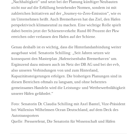
„Nachhaltigkeit“ und setzt bei der Planung künftiger Neubauten
nicht nur auf die Erfüllung bestehender Normen, sondern ist mit
zahlreichen Initiativen auf der „Journey-to-Zero-Emission“, wie es
im Unternehmen heißt. Auch Bremerhaven hat das Ziel, den Hafen
perspektivisch klimaneutral zu machen. Eine wichtige Rolle spielt
dabei bereits jetzt der Schienenverkehr. Rund 80 Prozent der Pkw
erreichen oder verlassen den Hafen auf der Schiene.
Genau deshalb ist es wichtig, dass die Hinterlandanbindung weiter
ausgebaut wird. Senatorin Schilling: „Seit Jahren setzen wir
konsequent den Masterplan ‚Hafeneisenbahn Bremerhaven‘ um.
Ergänzend dazu müssen auch im Netz der DB AG und bei der evb,
also unseren Verbindungen von und zum Hinterland,
Kapazitätssteigerungen erfolgen. Die bisherigen Planungen sind in
diesen Bereichen oftmals zu langsam, und ohne beherztes
gemeinsames Handeln wird die Leistungs- und Wettbewerbsfähigkeit
unserer Häfen gefährdet.“
Foto: Senatorin Dr. Claudia Schilling mit Axel Bantel, Vize-Präsident
bei Wallenius Wilhelmsen Ocean Deutschland, auf dem Deck des
Autotransporters
Quelle: Pressereferat, Die Senatorin für Wissenschaft und Häfen