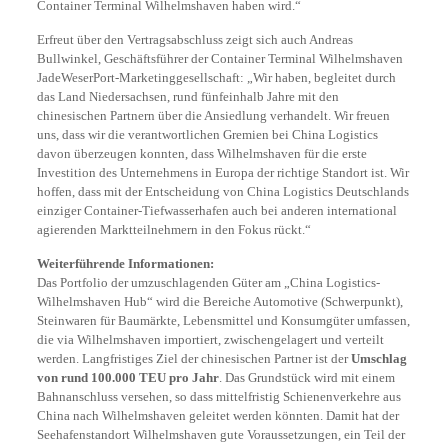
Container Terminal Wilhelmshaven haben wird.“
Erfreut über den Vertragsabschluss zeigt sich auch Andreas
Bullwinkel, Geschäftsführer der Container Terminal Wilhelmshaven
JadeWeserPort-Marketinggesellschaft: „Wir haben, begleitet durch
das Land Niedersachsen, rund fünfeinhalb Jahre mit den
chinesischen Partnern über die Ansiedlung verhandelt. Wir freuen
uns, dass wir die verantwortlichen Gremien bei China Logistics
davon überzeugen konnten, dass Wilhelmshaven für die erste
Investition des Unternehmens in Europa der richtige Standort ist. Wir
hoffen, dass mit der Entscheidung von China Logistics Deutschlands
einziger Container-Tiefwasserhafen auch bei anderen international
agierenden Marktteilnehmern in den Fokus rückt.“
Weiterführende Informationen:
Das Portfolio der umzuschlagenden Güter am „China Logistics-
Wilhelmshaven Hub“ wird die Bereiche Automotive (Schwerpunkt),
Steinwaren für Baumärkte, Lebensmittel und Konsumgüter umfassen,
die via Wilhelmshaven importiert, zwischengelagert und verteilt
werden. Langfristiges Ziel der chinesischen Partner ist der
Umschlag
von rund 100.000 TEU pro Jahr
. Das Grundstück wird mit einem
Bahnanschluss versehen, so dass mittelfristig Schienenverkehre aus
China nach Wilhelmshaven geleitet werden könnten. Damit hat der
Seehafenstandort Wilhelmshaven gute Voraussetzungen, ein Teil der