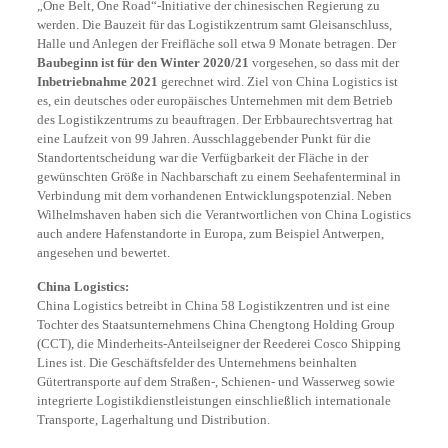
„One Belt, One Road“-Initiative der chinesischen Regierung zu
werden. Die Bauzeit für das Logistikzentrum samt Gleisanschluss,
Halle und Anlegen der Freifläche soll etwa 9 Monate betragen. Der
Baubeginn ist für den Winter 2020/21
vorgesehen, so dass mit der
Inbetriebnahme 2021
gerechnet wird. Ziel von China Logistics ist
es, ein deutsches oder europäisches Unternehmen mit dem Betrieb
des Logistikzentrums zu beauftragen. Der Erbbaurechtsvertrag hat
eine Laufzeit von 99 Jahren. Ausschlaggebender Punkt für die
Standortentscheidung war die Verfügbarkeit der Fläche in der
gewünschten Größe in Nachbarschaft zu einem Seehafenterminal in
Verbindung mit dem vorhandenen Entwicklungspotenzial. Neben
Wilhelmshaven haben sich die Verantwortlichen von China Logistics
auch andere Hafenstandorte in Europa, zum Beispiel Antwerpen,
angesehen und bewertet.
China Logistics:
China Logistics betreibt in China 58 Logistikzentren und ist eine
Tochter des Staatsunternehmens China Chengtong Holding Group
(CCT), die Minderheits-Anteilseigner der Reederei Cosco Shipping
Lines ist. Die Geschäftsfelder des Unternehmens beinhalten
Gütertransporte auf dem Straßen-, Schienen- und Wasserweg sowie
integrierte Logistikdienstleistungen einschließlich internationale
Transporte, Lagerhaltung und Distribution.