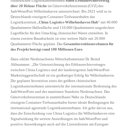
chinesischen Logistikunternehmen
einen Erbbaurechtsvertrag
über 20 Hektar Fläche
im Güterverkehrszentrum (GVZ) des
JadeWeserPort Wilhelmshaven unterzeichnet. Bis 2021 wird so in
Deutschlands einzigem Container-Tiefwasserhafen das
Logistikzentrum „
China Logistics-Wilhelmshaven Hub
“ mit 40.000
Quadratmeter Hallenfläche und 110.000 Quadratmeter ungedeckter
Lagerfläche für den Umschlag chinesischer Waren entstehen. In
einem zweiten Bauabschnitt ist eine weitere Halle mit 20.000
Quadratmeter Fläche geplant. Das
Gesamtinvestitionsvolumen für
das Projekt beträgt rund 100 Millionen Euro
.
Dazu erklärt Niedersachsens Wirtschaftsminister Dr. Bernd
Althusmann: „Die Unterzeichnung des Erbbaurechtsvertrages
zwischen China Logistics und der landeseigenen JadeWeserPort-
Marketinggesellschaft ist ein großartiger Erfolg für Wilhelmshaven.
Die geplante Investition eines der größten chinesischen
Logistikunternehmen unterstreicht die internationale Bedeutung des
JadeWeserPorts und des maritimen Standorts Niedersachsen. Das
Güterverkehrszentrum in unmittelbarer Nähe zu Deutschlands
einzigem Container-Tiefwasserhafen bietet ideale Bedingungen für
international agierende Logistikunternehmen. Ich gehe davon aus,
dass die Entscheidung von China Logistics für Wilhelmshaven eine
Signalwirkung für weitere Ansiedlungen im JadeWeserPort und
positive Auswirkungen auch auf die Liniendienste am Eurogate