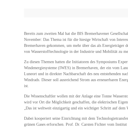
Bereits zum zweiten Mal hat die BIS Bremerhavener Gesellscha
November: Das Thema ist für die hiesige Wirtschaft von Intere
Bremerhaven gekommen, um mehr über das als Energieträger der
von Wasserstofftechnologie in der Industrie und Mobilität zu m
Zu diesen Themen hatten die Initiatoren des Symposiums Expert
Windenergiesysteme (IWES) in Bremerhaven, der ein vom Land 
Luneort und in direkter Nachbarschaft des neu entstehenden nac
Windrads. Dieser soll ausreichend Strom aus erneuerbaren Energi
ist.
Die Wissenschaftler wollen mit der Anlage eine Tonne Wasserst
wird vor Ort die Möglichkeit geschaffen, die elektrischen Eig
„Das ist weltweit einzigartig und ein wichtiger Schritt auf dem 
Dabei kooperiert seine Einrichtung mit dem Technologietransf
grünen Gases erforschen. Prof. Dr. Carsten Fichter vom Institut