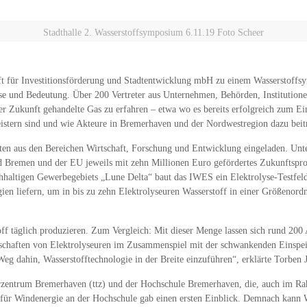
Stadthalle 2. Wasserstoffsymposium 6.11.19 Foto Scheer
ft für Investitionsförderung und Stadtentwicklung mbH zu einem Wasserstoffs
sse und Bedeutung. Über 200 Vertreter aus Unternehmen, Behörden, Institutione
 Zukunft gehandelte Gas zu erfahren – etwa wo es bereits erfolgreich zum E
eistern sind und wie Akteure in Bremerhaven und der Nordwestregion dazu beit
en aus den Bereichen Wirtschaft, Forschung und Entwicklung eingeladen. Unte
Bremen und der EU jeweils mit zehn Millionen Euro gefördertes Zukunftsproj
hhaltigen Gewerbegebiets „Lune Delta“ baut das IWES ein Elektrolyse-Testfeld
en liefern, um in bis zu zehn Elektrolyseuren Wasserstoff in einer Größenordnu
off täglich produzieren. Zum Vergleich: Mit dieser Menge lassen sich rund 20
enschaften von Elektrolyseuren im Zusammenspiel mit der schwankenden Einspei
Weg dahin, Wasserstofftechnologie in der Breite einzuführen“, erklärte Torben J
erzentrum Bremerhaven (ttz) und der Hochschule Bremerhaven, die, auch im R
 für Windenergie an der Hochschule gab einen ersten Einblick. Demnach kann Was