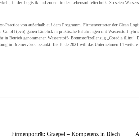
rkehr, in der Logistik und zudem in der Lebensmitteltechnik. So seien Wasserst
 Best-Practice von außerhalb auf dem Programm. Firmenvertreter der Cl
 GmbH (evb) gaben Einblick in praktische Erfahrungen mit Wasserstoffhybrida
ahr in Betrieb genommenen Wasserstoff- Brennstoffzellenzug „Coradia iLint“. 
tung in Bremervörde betankt. Bis Ende 2021 will das Unternehmen 14 weitere 
12. August 2025
5.
Firmenporträt: Graepel – Kompetenz in Blech
A