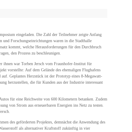
ymposium eingeladen. Die Zahl der Teilnehmer zeigte Anfang
n und Forschungseinrichtungen waren in die Stadthalle
insatz kommt, welche Herausforderungen für den Durchbruch
ragen, den Prozess zu beschleunigen.
r ihnen war Torben Jersch vom Fraunhofer-Institut für
ekt vorstellte: Auf dem Gelände des ehemaligen Flughafens
 auf. Geplantes Herzstück ist der Prototyp eines 8-Megawatt-
ng herzustellen, die für Kunden aus der Industrie interessant
0 Autos für eine Reichweite von 600 Kilometern betanken. Zudem
sung von Strom aus erneuerbaren Energien ins Netz zu testen.
ersch.
ahmen des geförderten Projektes, demnächst die Anwendung des
serstoff als alternativer Kraftstoff zukünftig in vier