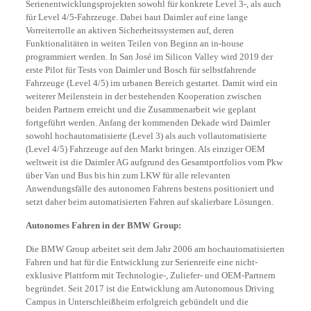
Serienentwicklungsprojekten sowohl für konkrete Level 3-, als auch
für Level 4/5-Fahrzeuge. Dabei baut Daimler auf eine lange
Vorreiterrolle an aktiven Sicherheitssystemen auf, deren
Funktionalitäten in weiten Teilen von Beginn an in-house
programmiert werden. In San José im Silicon Valley wird 2019 der
erste Pilot für Tests von Daimler und Bosch für selbstfahrende
Fahrzeuge (Level 4/5) im urbanen Bereich gestartet. Damit wird ein
weiterer Meilenstein in der bestehenden Kooperation zwischen
beiden Partnern erreicht und die Zusammenarbeit wie geplant
fortgeführt werden. Anfang der kommenden Dekade wird Daimler
sowohl hochautomatisierte (Level 3) als auch vollautomatisierte
(Level 4/5) Fahrzeuge auf den Markt bringen. Als einziger OEM
weltweit ist die Daimler AG aufgrund des Gesamtportfolios vom Pkw
über Van und Bus bis hin zum LKW für alle relevanten
Anwendungsfälle des autonomen Fahrens bestens positioniert und
setzt daher beim automatisierten Fahren auf skalierbare Lösungen.
Autonomes Fahren in der BMW Group:
Die BMW Group arbeitet seit dem Jahr 2006 am hochautomatisierten
Fahren und hat für die Entwicklung zur Serienreife eine nicht-
exklusive Plattform mit Technologie-, Zuliefer- und OEM-Partnern
begründet. Seit 2017 ist die Entwicklung am Autonomous Driving
Campus in Unterschleißheim erfolgreich gebündelt und die