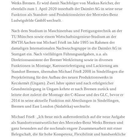
Werks Bremen. Er wird damit Nachfolger von Markus Keicher, der
ebenfalls zum 1. April 2020 innerhalb der Daimler AG in seine neue
Funktion als Standort- und Produktionsleiter der Mercedes-Benz
Ludwigsfelde GmbH wechselt.
Nach dem Studium in Maschinenbau und Fertigungstechnik an der
TU München sowie einem Wirtschaftsingenieur-Studium an der
RWTH Aachen trat Michael Frieß im Jahr 1995 im Rahmen der
damaligen Internationalen Nachwuchsgruppe in die Daimler AG in
Stuttgart ein. Nach vielfältigen Führungsaufgaben, u.a. als
Direktionsassistent der Bremer Werkleitung sowie in diversen
Funktionen in Montage, Karosseriefertigung und Lackierung am
Standort Bremen, übernahm Michael Frieß 2008 in Sindelfingen die
Projektleitung für den Aufbau des neuen Produktionswerks in
Kecskemét (Ungarn). Zwei Jahre später und nach erfolgreicher
Grundsteinlegung in Ungarn kehrte er nach Bremen zurück und
leitete dort zuletzt die Montage der C-Klasse und des GLC, bevor er
2014 in seine aktuelle Funktion mit Abteilungen in Sindelfingen,
Bremen und East London (Südafrika) wechselte.
Michael Frieß: „Ich freue mich außerordentlich auf die neue Aufgabe
als Standortverantwortlicher des Mercedes-Benz Werks Bremen und
ganz besonders auf die nochmals engere Zusammenarbeit mit einer
Belegschaft, die für hohe Kompetenz, Flexibilität und handwerkliche