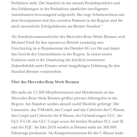
Perfektion steht. Der Standort ist mit seinem Produktportfolio und
den Erfahrungen in der Produktion sämtlicher intelligenter
Antriebsarten hervorragend aufgestellt. Der enge Schulterschluss mit
dem Sozialpartner und den externen Partnern in der Region sind für
mich wesentliche Erfolgsfaktoren am Bremer Standort.“
Als Standortverantwortlicher des Mercedes-Benz Werks Bremen wird
Michael Frieß für den operativen Betrieb zuständig sein.
Gleichzeitig ist er Repräsentant der Daimler AG vor Ort und damit
das Gesicht des Unternehmens in der Region. In seiner neuen
Funktion wird er die Umsetzung des kürzlich erweiterten
Zukunftsbilds unter Einsatz seiner langjährigen Erfahrung für den
Standort Bremen vorantreiben.
Über das Mercedes-Benz Werk Bremen
Mit mehr als 12.500 Mitarbeiterinnen und Mitarbeitern ist das
Mercedes-Benz Werk Bremen größter privater Arbeitgeber in der
Region. Am Standort werden aktuell zwölf Modelle gefertigt: Die
Limousine, das T-Modell, das Coupé und das Cabriolet der C-Klasse,
das Coupé und Cabriolet der E-Klasse, der Geländewagen GLC, der
GLC F-Cell, das GLC Coupé sowie die beiden Roadster SLC und SL
und der EQC. Im Jahr 2019 wurden in Bremen mehr als 360.000
Fahrzeuge produziert. Als Kompetenzzentrum für die C-Klasse lenkt