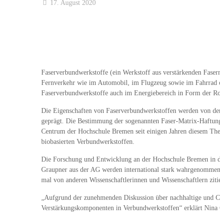
17. August 2020
Faserverbundwerkstoffe (ein Werkstoff aus verstärkenden Faser
Fernverkehr wie im Automobil, im Flugzeug sowie im Fahrrad o
Faserverbundwerkstoffe auch im Energiebereich in Form der Ro
Die Eigenschaften von Faserverbundwerkstoffen werden von den 
geprägt. Die Bestimmung der sogenannten Faser-Matrix-Haftung i
Centrum der Hochschule Bremen seit einigen Jahren diesem Them
biobasierten Verbundwerkstoffen.
Die Forschung und Entwicklung an der Hochschule Bremen in die
Graupner aus der AG werden international stark wahrgenommen. 
mal von anderen Wissenschaftlerinnen und Wissenschaftlern zitie
„Aufgrund der zunehmenden Diskussion über nachhaltige und CO2-
Verstärkungskomponenten in Verbundwerkstoffen“ erklärt Nina