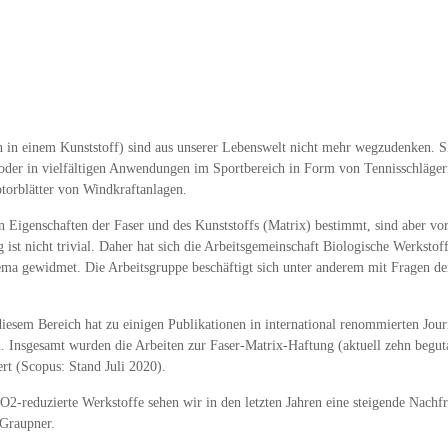
n in einem Kunststoff) sind aus unserer Lebenswelt nicht mehr wegzudenken. S
der in vielfältigen Anwendungen im Sportbereich in Form von Tennisschläger
torblätter von Windkraftanlagen.
Eigenschaften der Faser und des Kunststoffs (Matrix) bestimmt, sind aber vo
st nicht trivial. Daher hat sich die Arbeitsgemeinschaft Biologische Werksto
a gewidmet. Die Arbeitsgruppe beschäftigt sich unter anderem mit Fragen der
sem Bereich hat zu einigen Publikationen in international renommierten Journ
Insgesamt wurden die Arbeiten zur Faser-Matrix-Haftung (aktuell zehn beguta
rt (Scopus: Stand Juli 2020).
reduzierte Werkstoffe sehen wir in den letzten Jahren eine steigende Nachfra
 Graupner.