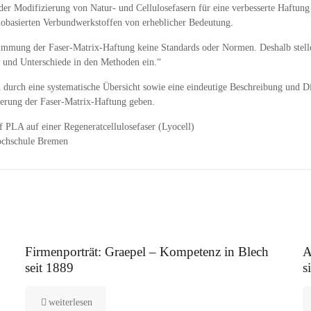
 Modifizierung von Natur- und Cellulosefasern für eine verbesserte Haftung i
biobasierten Verbundwerkstoffen von erheblicher Bedeutung.
stimmung der Faser-Matrix-Haftung keine Standards oder Normen. Deshalb stell
en und Unterschiede in den Methoden ein.“
durch eine systematische Übersicht sowie eine eindeutige Beschreibung und Di
sierung der Faser-Matrix-Haftung geben.
 PLA auf einer Regeneratcellulosefaser (Lyocell)
Hochschule Bremen
12. August 2025
5.
Firmenporträt: Graepel – Kompetenz in Blech
A
seit 1889
s
weiterlesen