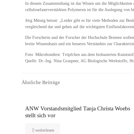
In diesem Zusammenhang ist das Wissen um die Möglichkeiten der
cellulosefaserverstärkten Polymeren ist für die Auslegung von 
Jörg Müssig betont: „Leider gibt es für viele Methoden zur Be
vergleichend dar und gehen auf die wichtigsten Einflussfaktor
Die Forscherin und der Forscher der Hochschule Bremen wollen 
breite Wissensbasis und ein besseres Verständnis zur Charakteri
Foto: Mikrobondtest: Tröpfchen aus dem biobasierten Kunststoff
Quelle: Dr.-Ing. Nina Graupner, AG Biologische Werkstoffe, 
Ähnliche Beiträge
16. September 2025
ANW Vorstandsmitglied Tanja Christa Woebs
stellt sich vor
weiterlesen