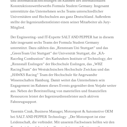
und Informatikfachrichtungen im Rahmen des internationalen
Konstruktionswettbewerbs Formula Student Germany. Insgesamt
unterstützte das Unternehmen sechs Teams unterschiedlicher
Universitäten und Hochschulen aus ganz Deutschland. Außerdem
stellte der Ingenieurdienstleister einen seiner Mitarbeiter als Jury-
Mitglied.
Der Engineering- und IT-Experte SALT AND PEPPER hat in diesem
Jahr insgesamt sechs Teams der Formula Student Germany
unterstützt. Dazu zählten das „Rennteam Uni Stuttgart“ und das
„GreenTeam Uni Stuttgart“ der Universität Stuttgart, die „KA-
RaceIng Combustion“ des Karlsruhers Institute of Technology, der
„Rennstall Esslingen“ der Hochschule Esslingen, das „WHZ
RacingTeam“ der Westsächsischen Hochschule Zwickau und das
„HAWKS Racing“ Team der Hochschule für Angewandte
Wissenschaften Hamburg. Damit weitet das Unternehmen sein
Engagement im Rahmen dieses Events gegenüber dem Vorjahr weiter
aus. Neben der Bereitstellung von materiellen und finanziellen
Ressourcen leistet der Ingenieurdienstleister auch aktiven
Fahrzeugsupport.
Yasemin Cirak, Business Manager, Motorsport & Automotive OEM
bei SALT AND PEPPER Technology: „Der Motorsport ist eine
Leidenschaft, die verbindet. Mit unserem Fachwissen helfen wir den