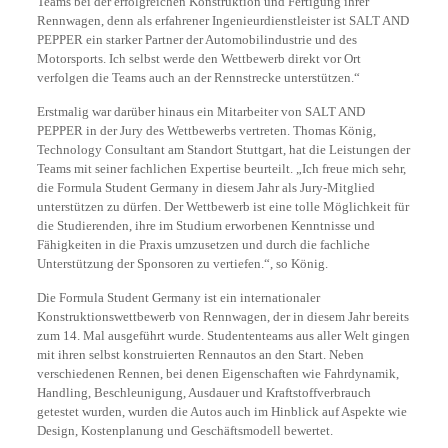
Teams bei der erfolgreichen Konstruktion und Fertigung ihrer
Rennwagen, denn als erfahrener Ingenieurdienstleister ist SALT AND
PEPPER ein starker Partner der Automobilindustrie und des
Motorsports. Ich selbst werde den Wettbewerb direkt vor Ort
verfolgen die Teams auch an der Rennstrecke unterstützen.“
Erstmalig war darüber hinaus ein Mitarbeiter von SALT AND
PEPPER in der Jury des Wettbewerbs vertreten. Thomas König,
Technology Consultant am Standort Stuttgart, hat die Leistungen der
Teams mit seiner fachlichen Expertise beurteilt. „Ich freue mich sehr,
die Formula Student Germany in diesem Jahr als Jury-Mitglied
unterstützen zu dürfen. Der Wettbewerb ist eine tolle Möglichkeit für
die Studierenden, ihre im Studium erworbenen Kenntnisse und
Fähigkeiten in die Praxis umzusetzen und durch die fachliche
Unterstützung der Sponsoren zu vertiefen.“, so König.
Die Formula Student Germany ist ein internationaler
Konstruktionswettbewerb von Rennwagen, der in diesem Jahr bereits
zum 14. Mal ausgeführt wurde. Studententeams aus aller Welt gingen
mit ihren selbst konstruierten Rennautos an den Start. Neben
verschiedenen Rennen, bei denen Eigenschaften wie Fahrdynamik,
Handling, Beschleunigung, Ausdauer und Kraftstoffverbrauch
getestet wurden, wurden die Autos auch im Hinblick auf Aspekte wie
Design, Kostenplanung und Geschäftsmodell bewertet.