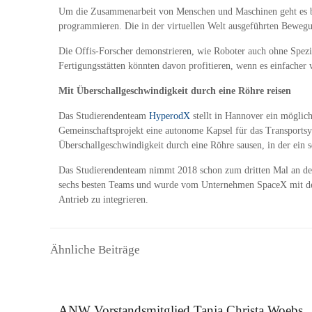
Um die Zusammenarbeit von Menschen und Maschinen geht es beim 
programmieren. Die in der virtuellen Welt ausgeführten Bewegu
Die Offis-Forscher demonstrieren, wie Roboter auch ohne Spez
Fertigungsstätten könnten davon profitieren, wenn es einfacher
Mit Überschallgeschwindigkeit durch eine Röhre reisen
Das Studierendenteam
HyperodX
stellt in Hannover ein möglic
Gemeinschaftsprojekt eine autonome Kapsel für das Transport
Überschallgeschwindigkeit durch eine Röhre sausen, in der ein 
Das Studierendenteam nimmt 2018 schon zum dritten Mal an dem
sechs besten Teams und wurde vom Unternehmen SpaceX mit dem 
Antrieb zu integrieren.
Ähnliche Beiträge
16. September 2025
ANW Vorstandsmitglied Tanja Christa Woebs