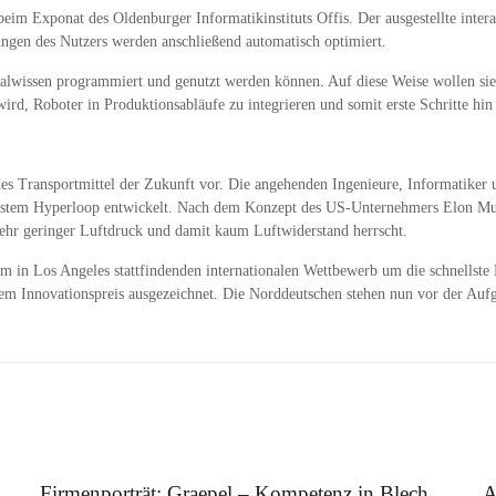
Exponat des Oldenburger Informatikinstituts Offis. Der ausgestellte interakt
ngen des Nutzers werden anschließend automatisch optimiert.
ialwissen programmiert und genutzt werden können. Auf diese Weise wollen sie
 wird, Roboter in Produktionsabläufe zu integrieren und somit erste Schritte 
hes Transportmittel der Zukunft vor. Die angehenden Ingenieure, Informatiker 
system Hyperloop entwickelt. Nach dem Konzept des US-Unternehmers Elon Mu
sehr geringer Luftdruck und damit kaum Luftwiderstand herrscht.
 in Los Angeles stattfindenden internationalen Wettbewerb um die schnellste
Innovationspreis ausgezeichnet. Die Norddeutschen stehen nun vor der Aufga
12. August 2025
5.
Firmenporträt: Graepel – Kompetenz in Blech
A