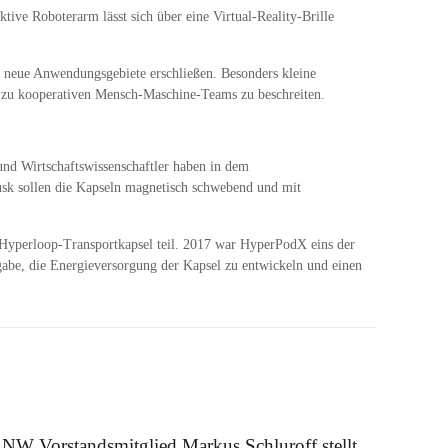
ive Roboterarm lässt sich über eine Virtual-Reality-Brille
 neue Anwendungsgebiete erschließen. Besonders kleine
hin zu kooperativen Mensch-Maschine-Teams zu beschreiten.
und Wirtschaftswissenschaftler haben in dem
sk sollen die Kapseln magnetisch schwebend und mit
 Hyperloop-Transportkapsel teil. 2017 war HyperPodX eins der
be, die Energieversorgung der Kapsel zu entwickeln und einen
 August 2025
NW Vorstandsmitglied Markus Schluroff stellt