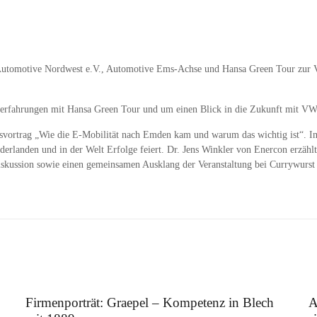
Automotive Nordwest e.V., Automotive Ems-Achse und Hansa Green Tour zur V
ndserfahrungen mit Hansa Green Tour und um einen Blick in die Zukunft mit
vortrag „Wie die E-Mobilität nach Emden kam und warum das wichtig ist“. Im
ederlanden und in der Welt Erfolge feiert. Dr. Jens Winkler von Enercon erz
iskussion sowie einen gemeinsamen Ausklang der Veranstaltung bei Currywurst
12. August 2025
5.
Firmenporträt: Graepel – Kompetenz in Blech
A