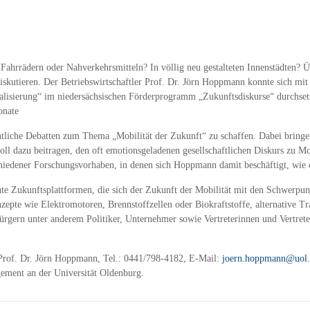
ahrrädern oder Nahverkehrsmitteln? In völlig neu gestalteten Innenstädten? Ü
kutieren. Der Betriebswirtschaftler Prof. Dr. Jörn Hoppmann konnte sich mit s
alisierung“ im niedersächsischen Förderprogramm „Zukunftsdiskurse“ durchset
onate
tliche Debatten zum Thema „Mobilität der Zukunft“ zu schaffen. Dabei bringen
soll dazu beitragen, den oft emotionsgeladenen gesellschaftlichen Diskurs zu 
chiedener Forschungsvorhaben, in denen sich Hoppmann damit beschäftigt, wie 
nnte Zukunftsplattformen, die sich der Zukunft der Mobilität mit den Schwerp
epte wie Elektromotoren, Brennstoffzellen oder Biokraftstoffe, alternative Tr
rgern unter anderem Politiker, Unternehmer sowie Vertreterinnen und Vertret
Prof. Dr. Jörn Hoppmann, Tel.: 0441/798-4182, E-Mail:
joern.hoppmann@uol.
gement an der Universität Oldenburg.