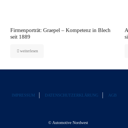
12. August 2025
5.
Firmenporträt: Graepel – Kompetenz in Blech
A
seit 1889
s
weiterlesen
IMPRESSUM
DATENSCHUTZERKLÄRUNG
AGB
© Automotive Nordwest