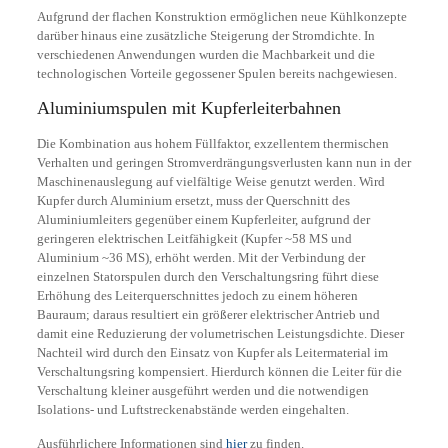
Aufgrund der flachen Konstruktion ermöglichen neue Kühlkonzepte
darüber hinaus eine zusätzliche Steigerung der Stromdichte. In
verschiedenen Anwendungen wurden die Machbarkeit und die
technologischen Vorteile gegossener Spulen bereits nachgewiesen.
Aluminiumspulen mit Kupferleiterbahnen
Die Kombination aus hohem Füllfaktor, exzellentem thermischen
Verhalten und geringen Stromverdrängungsverlusten kann nun in der
Maschinenauslegung auf vielfältige Weise genutzt werden. Wird
Kupfer durch Aluminium ersetzt, muss der Querschnitt des
Aluminiumleiters gegenüber einem Kupferleiter, aufgrund der
geringeren elektrischen Leitfähigkeit (Kupfer ~58 MS und
Aluminium ~36 MS), erhöht werden. Mit der Verbindung der
einzelnen Statorspulen durch den Verschaltungsring führt diese
Erhöhung des Leiterquerschnittes jedoch zu einem höheren
Bauraum; daraus resultiert ein größerer elektrischer Antrieb und
damit eine Reduzierung der volumetrischen Leistungsdichte. Dieser
Nachteil wird durch den Einsatz von Kupfer als Leitermaterial im
Verschaltungsring kompensiert. Hierdurch können die Leiter für die
Verschaltung kleiner ausgeführt werden und die notwendigen
Isolations- und Luftstreckenabstände werden eingehalten.
Ausführlichere Informationen sind
hier
zu finden.