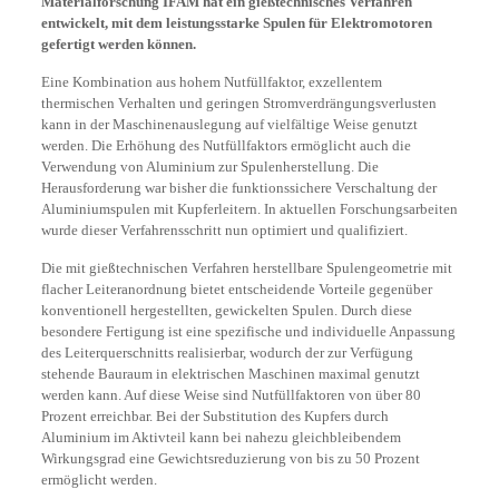
Materialforschung IFAM hat ein gießtechnisches Verfahren
entwickelt, mit dem leistungsstarke Spulen für Elektromotoren
gefertigt werden können.
Eine Kombination aus hohem Nutfüllfaktor, exzellentem
thermischen Verhalten und geringen Stromverdrängungsverlusten
kann in der Maschinenauslegung auf vielfältige Weise genutzt
werden. Die Erhöhung des Nutfüllfaktors ermöglicht auch die
Verwendung von Aluminium zur Spulenherstellung. Die
Herausforderung war bisher die funktionssichere Verschaltung der
Aluminiumspulen mit Kupferleitern. In aktuellen Forschungsarbeiten
wurde dieser Verfahrensschritt nun optimiert und qualifiziert.
Die mit gießtechnischen Verfahren herstellbare Spulengeometrie mit
flacher Leiteranordnung bietet entscheidende Vorteile gegenüber
konventionell hergestellten, gewickelten Spulen. Durch diese
besondere Fertigung ist eine spezifische und individuelle Anpassung
des Leiterquerschnitts realisierbar, wodurch der zur Verfügung
stehende Bauraum in elektrischen Maschinen maximal genutzt
werden kann. Auf diese Weise sind Nutfüllfaktoren von über 80
Prozent erreichbar. Bei der Substitution des Kupfers durch
Aluminium im Aktivteil kann bei nahezu gleichbleibendem
Wirkungsgrad eine Gewichtsreduzierung von bis zu 50 Prozent
ermöglicht werden.